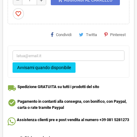
favorite_border
Condividi
Twitta
Pinterest
Avvisami quando disponibile
local_shipping
Spedizione GRATUITA su tutti i prodotti del sito
check_circle
Pagamento in contanti alla consegna, con bonifico, con Paypal,
carta o rate tramite Paypal
Assistenza clienti pre e post vendita al numero +39 081 5281273