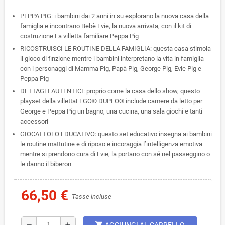
PEPPA PIG: i bambini dai 2 anni in su esplorano la nuova casa della
famiglia e incontrano Bebè Evie, la nuova arrivata, con il kit di
costruzione La villetta familiare Peppa Pig
RICOSTRUISCI LE ROUTINE DELLA FAMIGLIA: questa casa stimola
il gioco di finzione mentre i bambini interpretano la vita in famiglia
con i personaggi di Mamma Pig, Papà Pig, George Pig, Evie Pig e
Peppa Pig
DETTAGLI AUTENTICI: proprio come la casa dello show, questo
playset della villettaLEGO® DUPLO® include camere da letto per
George e Peppa Pig un bagno, una cucina, una sala giochi e tanti
accessori
GIOCATTOLO EDUCATIVO: questo set educativo insegna ai bambini
le routine mattutine e di riposo e incoraggia l’intelligenza emotiva
mentre si prendono cura di Evie, la portano con sé nel passeggino o
le danno il biberon
66,50 €
Tasse incluse
shopping_cart
remove
add
AGGIUNGI AL CARRELLO