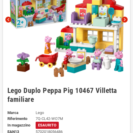
chevron_left
chevron_right
Lego Duplo Peppa Pig 10467 Villetta
familiare
Marca
Lego
Riferimento
7Q-CL42-WO7M
In magazzino
ESAURITO
EAN13
5702018056486