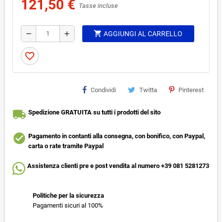
121,50 €
Tasse incluse
shopping_cart
remove
add
AGGIUNGI AL CARRELLO
favorite_border
Condividi
Twitta
Pinterest
local_shipping
Spedizione GRATUITA su tutti i prodotti del sito
check_circle
Pagamento in contanti alla consegna, con bonifico, con Paypal,
carta o rate tramite Paypal
Assistenza clienti pre e post vendita al numero +39 081 5281273
Politiche per la sicurezza
Pagamenti sicuri al 100%