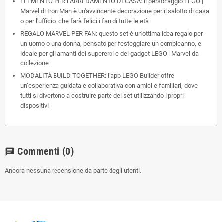
ELEMENTO PER L'ARREDAMENTO DI CASA: il personaggio LEGO |
Marvel di Iron Man è un'avvincente decorazione per il salotto di casa
o per l'ufficio, che farà felici i fan di tutte le età
REGALO MARVEL PER FAN: questo set è un'ottima idea regalo per
un uomo o una donna, pensato per festeggiare un compleanno, e
ideale per gli amanti dei supereroi e dei gadget LEGO | Marvel da
collezione
MODALITÀ BUILD TOGETHER: l’app LEGO Builder offre
un’esperienza guidata e collaborativa con amici e familiari, dove
tutti si divertono a costruire parte del set utilizzando i propri
dispositivi
Commenti
(0)
chat
Ancora nessuna recensione da parte degli utenti.