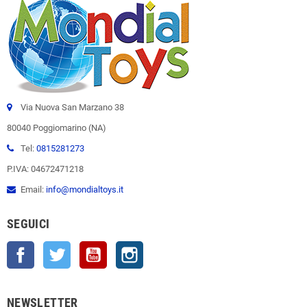
Via Nuova San Marzano 38
80040 Poggiomarino (NA)
Tel:
0815281273
P.IVA: 04672471218
Email:
info@mondialtoys.it
SEGUICI
Facebook
Twitter
YouTube
Instagram
NEWSLETTER