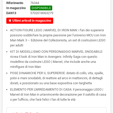
Riferimento
76344
In magazzino
DISPONIBILE
EAN13
5702018063279
Ultimi articoli in magazzino
notifications_active
ACTION FIGURE LEGO | MARVEL DI IRON MAN: i fan dei supereroi
possono soddisfare la propria passione per l'universo MCU con Iron
Man Mark 3 – Edizione del Collezionista, un set di costruzioni LEGO
per adulti
KIT DI MODELLISMO CON PERSONAGGIO MARVEL SNODABILE:
ricrea il look di Iron Man in Avengers: Infinity Saga con questo
modellino da costruire LEGO | Marvel, che include anche una
minifigure di Iron Man
POSE DINAMICHE PER IL SUPEREROE: dotato di collo, vita, spalle,
polsi e mani snodabili, di reattore ad arco in mattoncini, di dettagli
dorati, e posizionato su una base espositiva con targhetta
ELEMENTO PER L'ARREDAMENTO DI CASA: il personaggio LEGO |
Marvel di Iron Man è un'avvincente decorazione per il salotto di casa
o per l'ufficio, che farà felici i fan di tutte le età