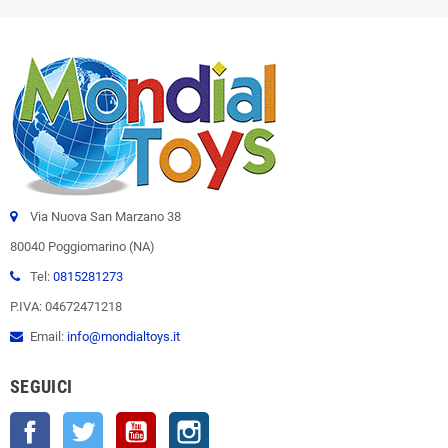
Via Nuova San Marzano 38
80040 Poggiomarino (NA)
Tel:
0815281273
P.IVA: 04672471218
Email:
info@mondialtoys.it
SEGUICI
Facebook
Twitter
YouTube
Instagram