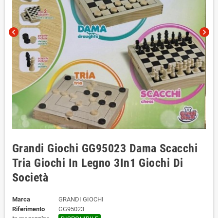
chevron_left
chevron_right
Grandi Giochi GG95023 Dama Scacchi
Tria Giochi In Legno 3In1 Giochi Di
Società
Marca
GRANDI GIOCHI
Riferimento
GG95023