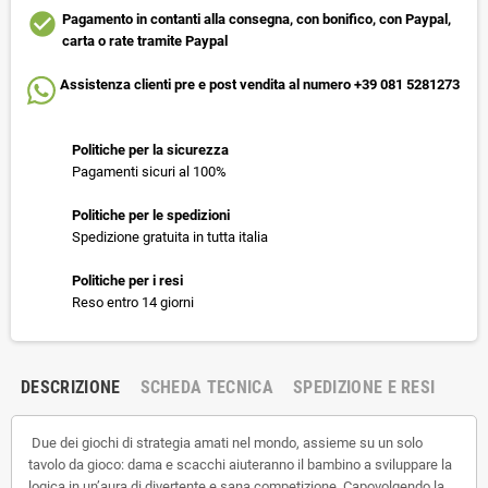
check_circle
Pagamento in contanti alla consegna, con bonifico, con Paypal,
carta o rate tramite Paypal
Assistenza clienti pre e post vendita al numero +39 081 5281273
Politiche per la sicurezza
Pagamenti sicuri al 100%
Politiche per le spedizioni
Spedizione gratuita in tutta italia
Politiche per i resi
Reso entro 14 giorni
DESCRIZIONE
SCHEDA TECNICA
SPEDIZIONE E RESI
Due dei giochi di strategia amati nel mondo, assieme su un solo
tavolo da gioco: dama e scacchi aiuteranno il bambino a sviluppare la
logica in un’aura di divertente e sana competizione. Capovolgendo la