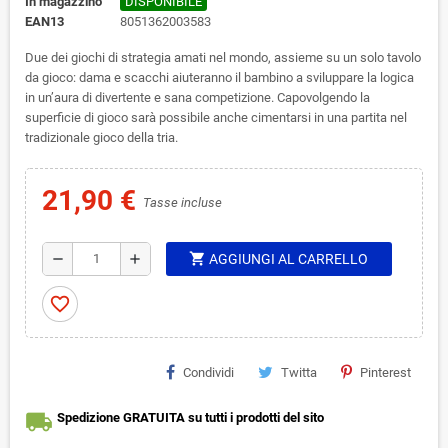
In magazzino
DISPONIBILE
EAN13
8051362003583
Due dei giochi di strategia amati nel mondo, assieme su un solo tavolo
da gioco: dama e scacchi aiuteranno il bambino a sviluppare la logica
in un’aura di divertente e sana competizione. Capovolgendo la
superficie di gioco sarà possibile anche cimentarsi in una partita nel
tradizionale gioco della tria.
21,90 €
Tasse incluse
shopping_cart
remove
add
AGGIUNGI AL CARRELLO
favorite_border
Condividi
Twitta
Pinterest
local_shipping
Spedizione GRATUITA su tutti i prodotti del sito