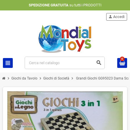
SPEDIZIONE GRATUITA
su tutti i PRODOTTI
person
Accedi
0
view_headline
search
chevron_right
chevron_right
chevron_right
Giochi da Tavolo
Giochi di Società
Grandi Giochi GG95023 Dama Scacch