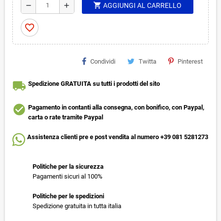
shopping_cart
remove
add
AGGIUNGI AL CARRELLO
favorite_border
Condividi
Twitta
Pinterest
local_shipping
Spedizione GRATUITA su tutti i prodotti del sito
check_circle
Pagamento in contanti alla consegna, con bonifico, con Paypal,
carta o rate tramite Paypal
Assistenza clienti pre e post vendita al numero +39 081 5281273
Politiche per la sicurezza
Pagamenti sicuri al 100%
Politiche per le spedizioni
Spedizione gratuita in tutta italia