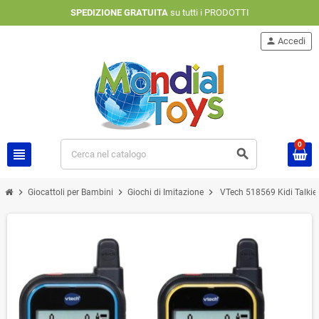
SPEDIZIONE GRATUITA
su tutti i PRODOTTI
person
Accedi
0
view_headline
search
chevron_right
chevron_right
chevron_right
Giocattoli per Bambini
Giochi di Imitazione
VTech 518569 Kidi Talkie 