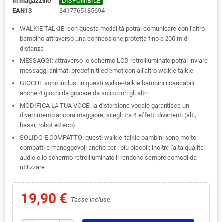
In magazzino
DISPONIBILE
EAN13
3417765185694
WALKIE TALKIE: con questa modalità potrai comunicare con l'altro
bambino attraverso una connessione protetta fino a 200 m di
distanza
MESSAGGI: attraverso lo schermo LCD retroilluminato potrai inviare
messaggi animati predefiniti ed emoticon all'altro walkie talkie
GIOCHI: sono inclusi in questi walkie-talkie bambini ricaricabili
anche 4 giochi da giocare da soli o con gli altri
MODIFICA LA TUA VOCE: la distorsione vocale garantisce un
divertimento ancora maggiore, scegli tra 4 effetti divertenti (alti,
bassi, robot ed eco)
SOLIDO E COMPATTO: questi walkie-talkie bambini sono molto
compatti e maneggevoli anche per i più piccoli; inoltre l'alta qualità
audio e lo schermo retroilluminato li rendono sempre comodi da
utilizzare
19,90 €
Tasse incluse