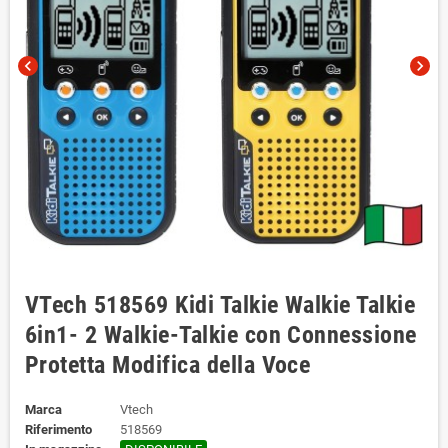
chevron_left
chevron_right
VTech 518569 Kidi Talkie Walkie Talkie
6in1- 2 Walkie-Talkie con Connessione
Protetta Modifica della Voce
Marca
Vtech
Riferimento
518569