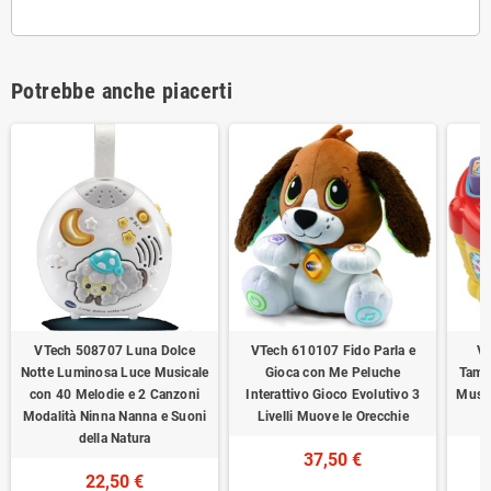
Potrebbe anche piacerti
VTech 508707 Luna Dolce
VTech 610107 Fido Parla e
VT
Notte Luminosa Luce Musicale
Gioca con Me Peluche
Tamb
con 40 Melodie e 2 Canzoni
Interattivo Gioco Evolutivo 3
Music
Modalità Ninna Nanna e Suoni
Livelli Muove le Orecchie
della Natura
37,50 €
22,50 €