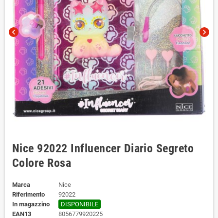
chevron_left
chevron_right
Nice 92022 Influencer Diario Segreto
Colore Rosa
Marca
Nice
Riferimento
92022
In magazzino
DISPONIBILE
EAN13
8056779920225