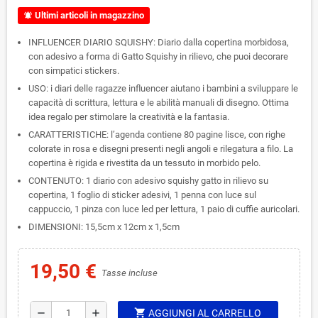
Ultimi articoli in magazzino
notifications_active
INFLUENCER DIARIO SQUISHY: Diario dalla copertina morbidosa,
con adesivo a forma di Gatto Squishy in rilievo, che puoi decorare
con simpatici stickers.
USO: i diari delle ragazze influencer aiutano i bambini a sviluppare le
capacità di scrittura, lettura e le abilità manuali di disegno. Ottima
idea regalo per stimolare la creatività e la fantasia.
CARATTERISTICHE: l’agenda contiene 80 pagine lisce, con righe
colorate in rosa e disegni presenti negli angoli e rilegatura a filo. La
copertina è rigida e rivestita da un tessuto in morbido pelo.
CONTENUTO: 1 diario con adesivo squishy gatto in rilievo su
copertina, 1 foglio di sticker adesivi, 1 penna con luce sul
cappuccio, 1 pinza con luce led per lettura, 1 paio di cuffie auricolari.
DIMENSIONI: 15,5cm x 12cm x 1,5cm
19,50 €
Tasse incluse
shopping_cart
remove
add
AGGIUNGI AL CARRELLO