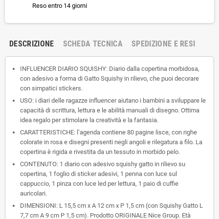
Reso entro 14 giorni
DESCRIZIONE
SCHEDA TECNICA
SPEDIZIONE E RESI
INFLUENCER DIARIO SQUISHY: Diario dalla copertina morbidosa,
con adesivo a forma di Gatto Squishy in rilievo, che puoi decorare
con simpatici stickers.
USO: i diari delle ragazze influencer aiutano i bambini a sviluppare le
capacità di scrittura, lettura e le abilità manuali di disegno. Ottima
idea regalo per stimolare la creatività e la fantasia.
CARATTERISTICHE: l’agenda contiene 80 pagine lisce, con righe
colorate in rosa e disegni presenti negli angoli e rilegatura a filo. La
copertina è rigida e rivestita da un tessuto in morbido pelo.
CONTENUTO: 1 diario con adesivo squishy gatto in rilievo su
copertina, 1 foglio di sticker adesivi, 1 penna con luce sul
cappuccio, 1 pinza con luce led per lettura, 1 paio di cuffie
auricolari.
DIMENSIONI: L 15,5 cm x A 12 cm x P 1,5 cm (con Squishy Gatto L
7,7 cm A 9 cm P 1,5 cm). Prodotto ORIGINALE Nice Group. Età