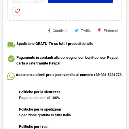
favorite_border
Condividi
Twitta
Pinterest
local_shipping
Spedizione GRATUITA su tutti i prodotti del sito
check_circle
Pagamento in contanti alla consegna, con bonifico, con Paypal,
carta o rate tramite Paypal
Assistenza clienti pre e post vendita al numero +39 081 5281273
Politiche per la sicurezza
Pagamenti sicuri al 100%
Politiche per le spedizioni
Spedizione gratuita in tutta italia
Politiche per i resi