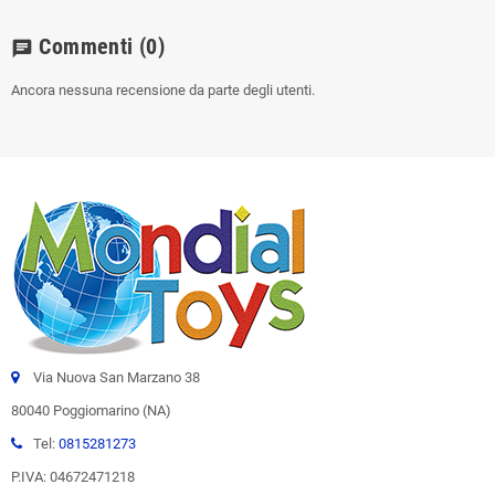
Commenti
(0)
chat
Ancora nessuna recensione da parte degli utenti.
Via Nuova San Marzano 38
80040 Poggiomarino (NA)
Tel:
0815281273
P.IVA: 04672471218