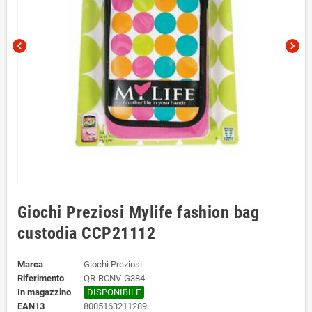
chevron_left
chevron_right
Giochi Preziosi Mylife fashion bag
custodia CCP21112
Marca
Giochi Preziosi
Riferimento
QR-RCNV-G384
In magazzino
DISPONIBILE
EAN13
8005163211289