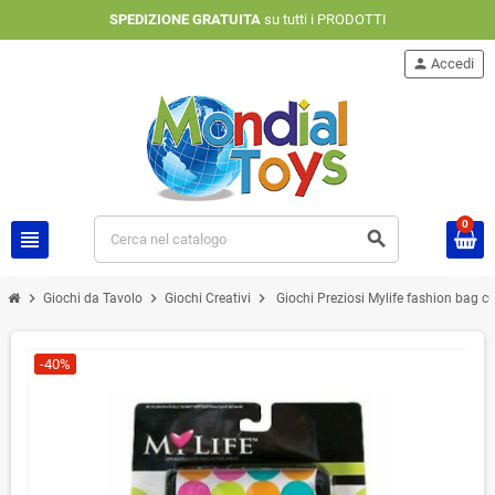
SPEDIZIONE GRATUITA
su tutti i PRODOTTI
person
Accedi
0
view_headline
search
chevron_right
chevron_right
chevron_right
Giochi da Tavolo
Giochi Creativi
Giochi Preziosi Mylife fashion bag
-40%