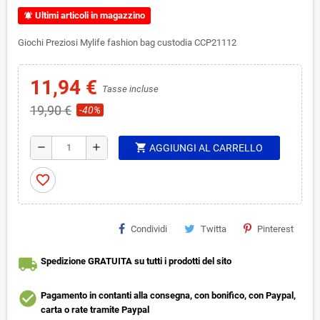
Ultimi articoli in magazzino
notifications_active
Giochi Preziosi Mylife fashion bag custodia CCP21112
11,94 €
Tasse incluse
19,90 €
-40%
shopping_cart
remove
add
AGGIUNGI AL CARRELLO
favorite_border
Condividi
Twitta
Pinterest
local_shipping
Spedizione GRATUITA su tutti i prodotti del sito
check_circle
Pagamento in contanti alla consegna, con bonifico, con Paypal,
carta o rate tramite Paypal