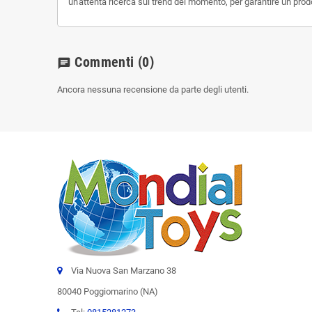
un'attenta ricerca sui trend del momento, per garantire un prod
Commenti
(0)
chat
Ancora nessuna recensione da parte degli utenti.
Via Nuova San Marzano 38
80040 Poggiomarino (NA)