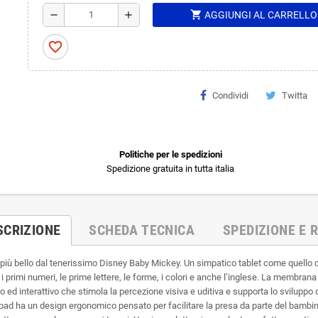
shopping_cart
remove
add
AGGIUNGI AL CARRELLO
favorite_border
Condividi
Twitta
Politiche per le spedizioni
Spedizione gratuita in tutta italia
SCRIZIONE
SCHEDA TECNICA
SPEDIZIONE E R
più bello dal tenerissimo Disney Baby Mickey. Un simpatico tablet come quello de
i primi numeri, le prime lettere, le forme, i colori e anche l’inglese. La membrana
o ed interattivo che stimola la percezione visiva e uditiva e supporta lo sviluppo d
 pad ha un design ergonomico pensato per facilitare la presa da parte del bambino. 