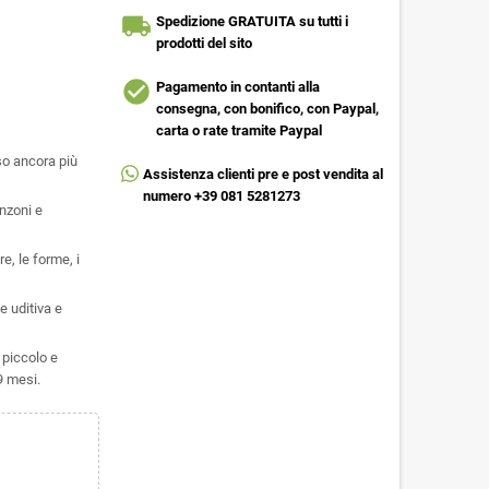
local_shipping
Spedizione GRATUITA su tutti i
prodotti del sito
check_circle
Pagamento in contanti alla
consegna, con bonifico, con Paypal,
carta o rate tramite Paypal
so ancora più
Assistenza clienti pre e post vendita al
numero +39 081 5281273
nzoni e
e, le forme, i
 uditiva e
 piccolo e
9 mesi.