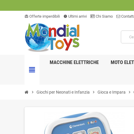
Offerte imperdibili
Ultimi arrivi
Chi Siamo
Contatt
card_giftcard
new_releases
MACCHINE ELETTRICHE
MOTO ELET
view_headline
chevron_right
Giochi per Neonati e Infanzia
chevron_right
Gioca e Impara
chevron_right