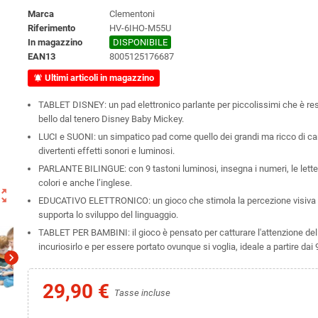
Marca
Clementoni
Riferimento
HV-6IHO-M55U
In magazzino
DISPONIBILE
EAN13
8005125176687
Ultimi articoli in magazzino
notifications_active
TABLET DISNEY: un pad elettronico parlante per piccolissimi che è re
bello dal tenero Disney Baby Mickey.
LUCI e SUONI: un simpatico pad come quello dei grandi ma ricco di ca
divertenti effetti sonori e luminosi.
PARLANTE BILINGUE: con 9 tastoni luminosi, insegna i numeri, le letter
colori e anche l’inglese.
ut_map
EDUCATIVO ELETTRONICO: un gioco che stimola la percezione visiva e
supporta lo sviluppo del linguaggio.
TABLET PER BAMBINI: il gioco è pensato per catturare l'attenzione del
incuriosirlo e per essere portato ovunque si voglia, ideale a partire dai 
chevron_right
29,90 €
Tasse incluse