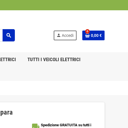
0
search
person
Accedi
0,00 €
ETTRICI
TUTTI I VEICOLI ELETTRICI
mpara
local_shipping
Spedizione GRATUITA su tutti i