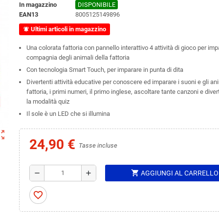
In magazzino
DISPONIBILE
EAN13
8005125149896
Ultimi articoli in magazzino
notifications_active
Una colorata fattoria con pannello interattivo 4 attività di gioco per imp
compagnia degli animali della fattoria
Con tecnologia Smart Touch, per imparare in punta di dita
Divertenti attività educative per conoscere ed imparare i suoni e gli ani
fattoria, i primi numeri, il primo inglese, ascoltare tante canzoni e diver
la modalità quiz
Il sole è un LED che si illumina
ut_map
24,90 €
Tasse incluse
shopping_cart
remove
add
AGGIUNGI AL CARRELLO
favorite_border