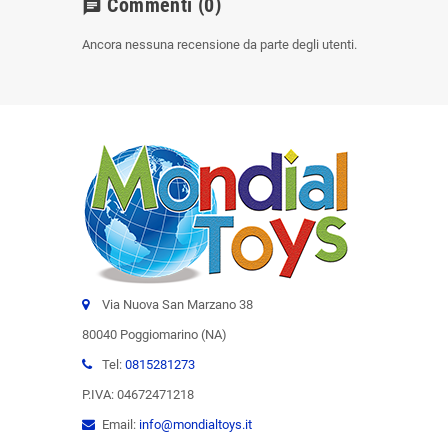
Commenti
(0)
chat
Ancora nessuna recensione da parte degli utenti.
Via Nuova San Marzano 38
80040 Poggiomarino (NA)
Tel:
0815281273
P.IVA: 04672471218
Email:
info@mondialtoys.it