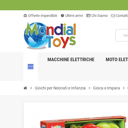
Offerte imperdibili
Ultimi arrivi
Chi Siamo
Contatt
card_giftcard
new_releases
MACCHINE ELETTRICHE
MOTO ELET
view_headline
chevron_right
Giochi per Neonati e Infanzia
chevron_right
Gioca e Impara
chevron_right