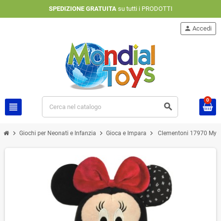
SPEDIZIONE GRATUITA
su tutti i PRODOTTI
person
Accedi
0
view_headline
search
chevron_right
chevron_right
chevron_right
Giochi per Neonati e Infanzia
Gioca e Impara
Clementoni 17970 My Fir