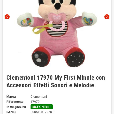
chevron_left
chevron_right
Clementoni 17970 My First Minnie con
Accessori Effetti Sonori e Melodie
Marca
Clementoni
Riferimento
17970
In magazzino
DISPONIBILE
EAN13
8005125179701