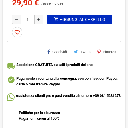
29,90 €
Tasse incluse
shopping_cart
remove
add
AGGIUNGI AL CARRELLO
favorite_border
Condividi
Twitta
Pinterest
local_shipping
Spedizione GRATUITA su tutti i prodotti del sito
check_circle
Pagamento in contanti alla consegna, con bonifico, con Paypal,
carta o rate tramite Paypal
Assistenza clienti pre e post vendita al numero +39 081 5281273
Politiche per la sicurezza
Pagamenti sicuri al 100%