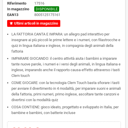
Riferimento
17516
In magazzino
DISPONIBILE
EAN13
8005125175161
Ultimi articoli in magazzino
notifications_active
LA FATTORIA CANTA E IMPARA: un allegro pad interattivo per
insegnare ai più piccoli le prime lettere e i numeri, con filastrocche e
quiz in lingua italiana e inglese, in compagnia degli animali della
fattoria
IMPARARE GIOCANDO: il centro attività aiuta i bambini a imparare
tante nuove parole, i numeri e i versi degli animali, in lingua italiana e
inglese, imparando anche il rapporto causa-effetto attraverso i tasti
Clem touch
COME GIOCARE: con la tecnologia Clem Touch basta sfiorare i tasti
per avviare il divertimento in 4 modalità, per imparare suoni e animali
della fattoria, primi numeri, primo inglese, ascoltare tante canzoni e
divertirsi con la modalità quiz
COSA CONTIENE: gioco ideato, progettato e sviluppato in Italia, per
bambine e bambini, con batterie incluse