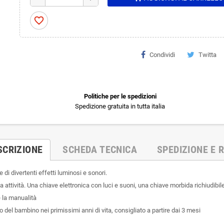
favorite_border
Condividi
Twitta
Politiche per le spedizioni
Spedizione gratuita in tutta italia
SCRIZIONE
SCHEDA TECNICA
SPEDIZIONE E R
i divertenti effetti luminosi e sonori.
ttività. Una chiave elettronica con luci e suoni, una chiave morbida richiudibile 
e la manualità
o del bambino nei primissimi anni di vita, consigliato a partire dai 3 mesi