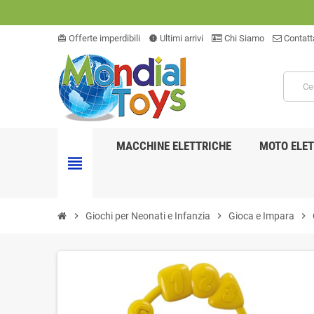
Offerte imperdibili
Ultimi arrivi
Chi Siamo
Contatt
card_giftcard
new_releases
MACCHINE ELETTRICHE
MOTO ELET
view_headline
chevron_right
Giochi per Neonati e Infanzia
chevron_right
Gioca e Impara
chevron_right