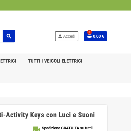
0
search
person
Accedi
0,00 €
ETTRICI
TUTTI I VEICOLI ELETTRICI
i-Activity Keys con Luci e Suoni
local_shipping
Spedizione GRATUITA su tutti i