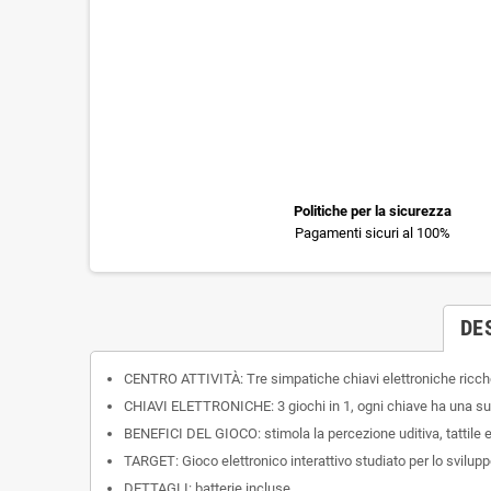
Politiche per la sicurezza
Pagamenti sicuri al 100%
DE
CENTRO ATTIVITÀ: Tre simpatiche chiavi elettroniche ricche d
CHIAVI ELETTRONICHE: 3 giochi in 1, ogni chiave ha una sua a
BENEFICI DEL GIOCO: stimola la percezione uditiva, tattile 
TARGET: Gioco elettronico interattivo studiato per lo svilupp
DETTAGLI: batterie incluse