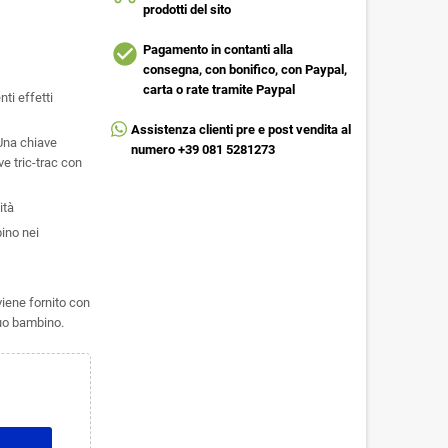
prodotti del sito
check_circle
Pagamento in contanti alla
consegna, con bonifico, con Paypal,
carta o rate tramite Paypal
ti effetti
Assistenza clienti pre e post vendita al
Una chiave
numero +39 081 5281273
ve tric-trac con
ità
bino nei
iene fornito con
tuo bambino.