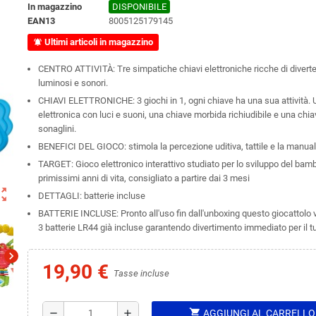
In magazzino
DISPONIBILE
EAN13
8005125179145
Ultimi articoli in magazzino
notifications_active
CENTRO ATTIVITÀ: Tre simpatiche chiavi elettroniche ricche di diverten
luminosi e sonori.
CHIAVI ELETTRONICHE: 3 giochi in 1, ogni chiave ha una sua attività. 
elettronica con luci e suoni, una chiave morbida richiudibile e una chia
sonaglini.
BENEFICI DEL GIOCO: stimola la percezione uditiva, tattile e la manual
TARGET: Gioco elettronico interattivo studiato per lo sviluppo del bam
primissimi anni di vita, consigliato a partire dai 3 mesi
ut_map
DETTAGLI: batterie incluse
BATTERIE INCLUSE: Pronto all'uso fin dall'unboxing questo giocattolo v
3 batterie LR44 già incluse garantendo divertimento immediato per il 
chevron_right
19,90 €
Tasse incluse
shopping_cart
remove
add
AGGIUNGI AL CARRELLO