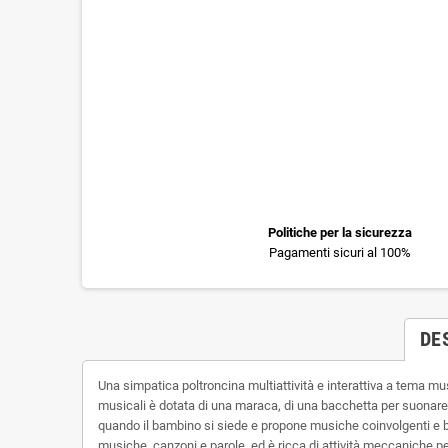
Politiche per la sicurezza
Pagamenti sicuri al 100%
DE
Una simpatica poltroncina multiattività e interattiva a tema musi
musicali è dotata di una maraca, di una bacchetta per suonare
quando il bambino si siede e propone musiche coinvolgenti e bal
musiche, canzoni e parole, ed è ricca di attività meccaniche per