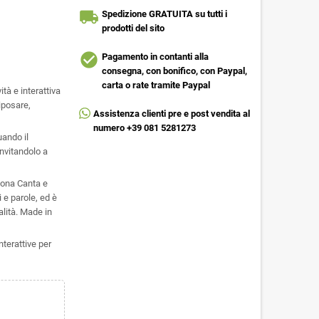
local_shipping
Spedizione GRATUITA su tutti i
prodotti del sito
check_circle
Pagamento in contanti alla
consegna, con bonifico, con Paypal,
carta o rate tramite Paypal
à e interattiva
riposare,
Assistenza clienti pre e post vendita al
numero +39 081 5281273
ando il
invitandolo a
ona Canta e
 e parole, ed è
alità. Made in
terattive per