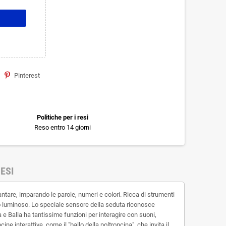
Pinterest
Politiche per i resi
Reso entro 14 giorni
ESI
cantare, imparando le parole, numeri e colori. Ricca di strumenti
o luminoso. Lo speciale sensore della seduta riconosce
 e Balla ha tantissime funzioni per interagire con suoni,
 interattive, come il "ballo della poltroncina", che invita il