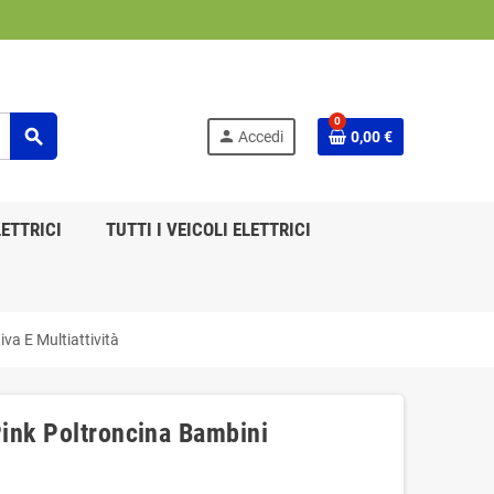
0
search
person
Accedi
0,00 €
ETTRICI
TUTTI I VEICOLI ELETTRICI
va E Multiattività
ink Poltroncina Bambini