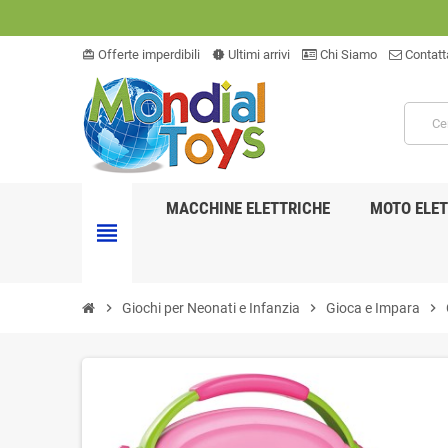
Offerte imperdibili
Ultimi arrivi
Chi Siamo
Contatt
card_giftcard
new_releases
MACCHINE ELETTRICHE
MOTO ELET
view_headline
chevron_right
Giochi per Neonati e Infanzia
chevron_right
Gioca e Impara
chevron_right