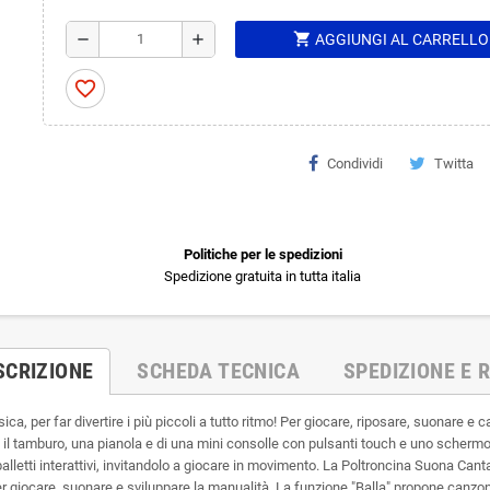
shopping_cart
remove
add
AGGIUNGI AL CARRELLO
favorite_border
Condividi
Twitta
Politiche per le spedizioni
Spedizione gratuita in tutta italia
SCRIZIONE
SCHEDA TECNICA
SPEDIZIONE E R
ca, per far divertire i più piccoli a tutto ritmo! Per giocare, riposare, suonare e 
 il tamburo, una pianola e di una mini consolle con pulsanti touch e uno scherm
letti interattivi, invitandolo a giocare in movimento. La Poltroncina Suona Canta
 giocare, suonare e sviluppare la manualità. La funzione "Balla" propone canzoncine