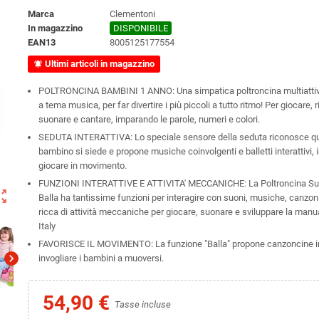
Marca
Clementoni
In magazzino
DISPONIBILE
EAN13
8005125177554
Ultimi articoli in magazzino
notifications_active
POLTRONCINA BAMBINI 1 ANNO: Una simpatica poltroncina multiattivit
a tema musica, per far divertire i più piccoli a tutto ritmo! Per giocare, 
suonare e cantare, imparando le parole, numeri e colori.
SEDUTA INTERATTIVA: Lo speciale sensore della seduta riconosce qu
bambino si siede e propone musiche coinvolgenti e balletti interattivi, 
giocare in movimento.
FUNZIONI INTERATTIVE E ATTIVITA' MECCANICHE: La Poltroncina Su
ut_map
Balla ha tantissime funzioni per interagire con suoni, musiche, canzoni
ricca di attività meccaniche per giocare, suonare e sviluppare la manu
Italy
FAVORISCE IL MOVIMENTO: La funzione "Balla" propone canzoncine in
chevron_right
invogliare i bambini a muoversi.
54,90 €
Tasse incluse