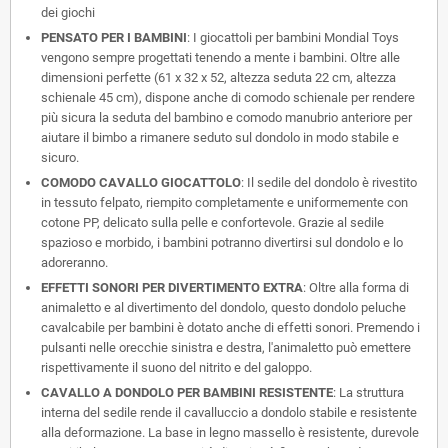
dei giochi
PENSATO PER I BAMBINI
: I giocattoli per bambini Mondial Toys
vengono sempre progettati tenendo a mente i bambini. Oltre alle
dimensioni perfette (61 x 32 x 52, altezza seduta 22 cm, altezza
schienale 45 cm), dispone anche di comodo schienale per rendere
più sicura la seduta del bambino e comodo manubrio anteriore per
aiutare il bimbo a rimanere seduto sul dondolo in modo stabile e
sicuro.
COMODO CAVALLO GIOCATTOLO
: Il sedile del dondolo è rivestito
in tessuto felpato, riempito completamente e uniformemente con
cotone PP, delicato sulla pelle e confortevole. Grazie al sedile
spazioso e morbido, i bambini potranno divertirsi sul dondolo e lo
adoreranno.
EFFETTI SONORI PER DIVERTIMENTO EXTRA
: Oltre alla forma di
animaletto e al divertimento del dondolo, questo dondolo peluche
cavalcabile per bambini è dotato anche di effetti sonori. Premendo i
pulsanti nelle orecchie sinistra e destra, l'animaletto può emettere
rispettivamente il suono del nitrito e del galoppo.
CAVALLO A DONDOLO PER BAMBINI RESISTENTE
: La struttura
interna del sedile rende il cavalluccio a dondolo stabile e resistente
alla deformazione. La base in legno massello è resistente, durevole