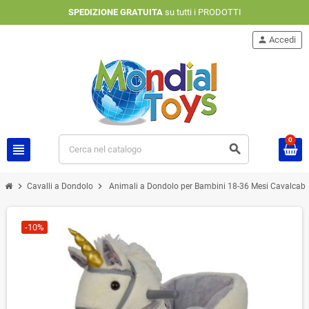
SPEDIZIONE GRATUITA
su tutti i PRODOTTI
person
Accedi
0
view_headline
search
chevron_right
chevron_right
Cavalli a Dondolo
Animali a Dondolo per Bambini 18-36 Mesi Cavalcabile 
-10%