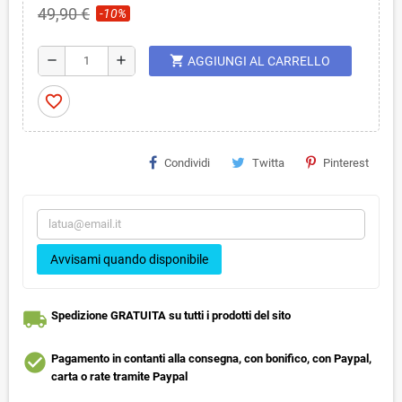
49,90 €
-10%
shopping_cart
remove
add
AGGIUNGI AL CARRELLO
favorite_border
Condividi
Twitta
Pinterest
Avvisami quando disponibile
local_shipping
Spedizione GRATUITA su tutti i prodotti del sito
check_circle
Pagamento in contanti alla consegna, con bonifico, con Paypal,
carta o rate tramite Paypal