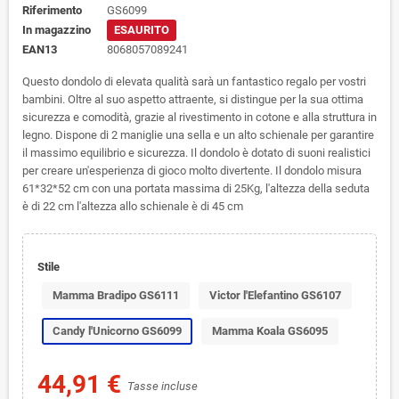
Riferimento
GS6099
In magazzino
ESAURITO
EAN13
8068057089241
Questo dondolo di elevata qualità sarà un fantastico regalo per vostri
bambini. Oltre al suo aspetto attraente, si distingue per la sua ottima
sicurezza e comodità, grazie al rivestimento in cotone e alla struttura in
legno. Dispone di 2 maniglie una sella e un alto schienale per garantire
il massimo equilibrio e sicurezza. Il dondolo è dotato di suoni realistici
per creare un'esperienza di gioco molto divertente. Il dondolo misura
61*32*52 cm con una portata massima di 25Kg, l'altezza della seduta
è di 22 cm
l'altezza allo schienale è di 45 cm
Stile
Mamma Bradipo GS6111
Victor l'Elefantino GS6107
Candy l'Unicorno GS6099
Mamma Koala GS6095
44,91 €
Tasse incluse