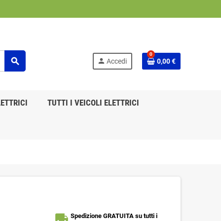
0
search
person
Accedi
0,00 €
ETTRICI
TUTTI I VEICOLI ELETTRICI
local_shipping
Spedizione GRATUITA su tutti i