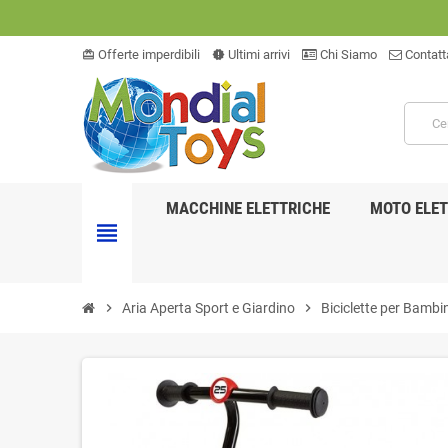
Offerte imperdibili
Ultimi arrivi
Chi Siamo
Contatt
card_giftcard
new_releases
MACCHINE ELETTRICHE
MOTO ELET
view_headline
chevron_right
Aria Aperta Sport e Giardino
chevron_right
Biciclette per Bambin