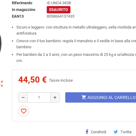
Riferimento
IE-UNC4-383B
In magazzino
ESAURITO
EAN13
8058664137435
Sicuro e leggero: con struttura in metallo ultraleggero, sella morbida an
antiforatura
Cresce con il tuo bambino: regola il manubrio e il sedile in base alla cr
bambino
Per bambini da 2 a 5 anni, con un peso massimo di 25 kg e un'altezza 
cm.
44,50 €
Tasse incluse
ut_map
shopping_cart
remove
add
AGGIUNGI AL CARRELLO
favorite_border
Condividi
Twitta