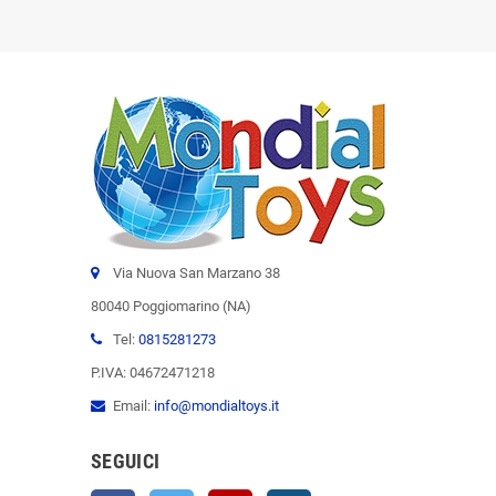
Via Nuova San Marzano 38
80040 Poggiomarino (NA)
Tel:
0815281273
P.IVA: 04672471218
Email:
info@mondialtoys.it
SEGUICI