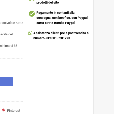
prodotti del sito
check_circle
Pagamento in contanti alla
consegna, con bonifico, con Paypal,
tiscivolo e ruote
carta o rate tramite Paypal
Assistenza clienti pre e post vendita al
escita del
numero +39 081 5281273
minima di 85
Pinterest