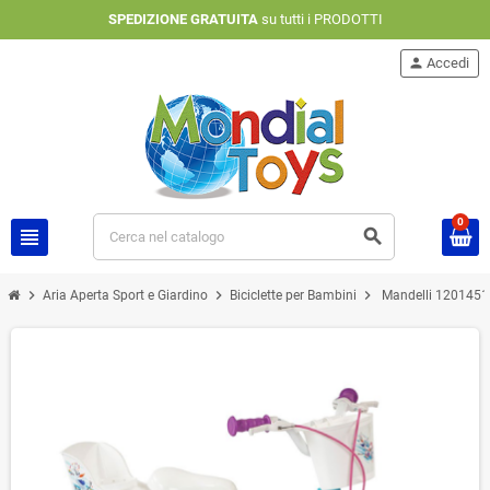
SPEDIZIONE GRATUITA
su tutti i PRODOTTI
person
Accedi
0
view_headline
search
chevron_right
chevron_right
chevron_right
Aria Aperta Sport e Giardino
Biciclette per Bambini
Mandelli 12014510