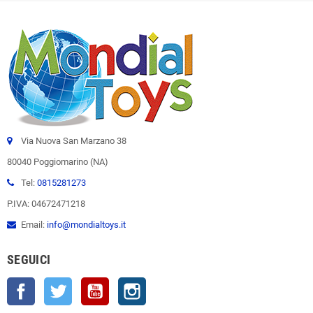
Via Nuova San Marzano 38
80040 Poggiomarino (NA)
Tel:
0815281273
P.IVA: 04672471218
Email:
info@mondialtoys.it
SEGUICI
Facebook
Twitter
YouTube
Instagram