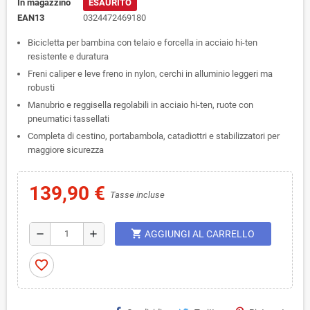
In magazzino
ESAURITO
EAN13
0324472469180
Bicicletta per bambina con telaio e forcella in acciaio hi-ten
resistente e duratura
Freni caliper e leve freno in nylon, cerchi in alluminio leggeri ma
robusti
Manubrio e reggisella regolabili in acciaio hi-ten, ruote con
pneumatici tassellati
Completa di cestino, portabambola, catadiottri e stabilizzatori per
maggiore sicurezza
139,90 €
Tasse incluse
shopping_cart
remove
add
AGGIUNGI AL CARRELLO
favorite_border