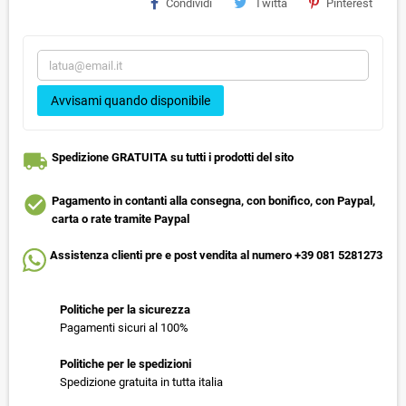
Condividi
Twitta
Pinterest
Avvisami quando disponibile
local_shipping
Spedizione GRATUITA su tutti i prodotti del sito
check_circle
Pagamento in contanti alla consegna, con bonifico, con Paypal,
carta o rate tramite Paypal
Assistenza clienti pre e post vendita al numero +39 081 5281273
Politiche per la sicurezza
Pagamenti sicuri al 100%
Politiche per le spedizioni
Spedizione gratuita in tutta italia