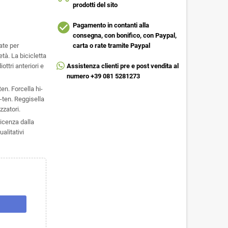
prodotti del sito
check_circle
Pagamento in contanti alla
consegna, con bonifico, con Paypal,
ate per
carta o rate tramite Paypal
età. La bicicletta
iottri anteriori e
Assistenza clienti pre e post vendita al
numero +39 081 5281273
en. Forcella hi-
i-ten. Reggisella
zzatori.
icenza dalla
alitativi