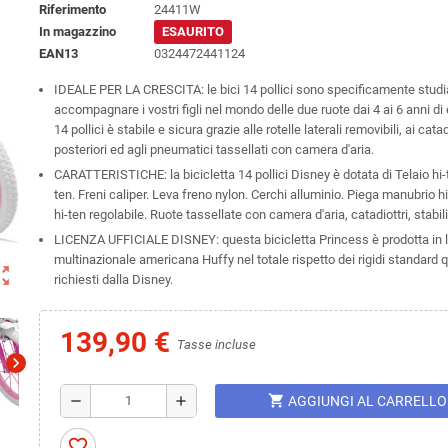
Riferimento
24411W
In magazzino
ESAURITO
EAN13
0324472441124
IDEALE PER LA CRESCITA: le bici 14 pollici sono specificamente studi
accompagnare i vostri figli nel mondo delle due ruote dai 4 ai 6 anni di 
14 pollici è stabile e sicura grazie alle rotelle laterali removibili, ai catad
posteriori ed agli pneumatici tassellati con camera d'aria.
CARATTERISTICHE: la bicicletta 14 pollici Disney è dotata di Telaio hi-t
ten. Freni caliper. Leva freno nylon. Cerchi alluminio. Piega manubrio h
hi-ten regolabile. Ruote tassellate con camera d'aria, catadiottri, stabili
LICENZA UFFICIALE DISNEY: questa bicicletta Princess è prodotta in l
multinazionale americana Huffy nel totale rispetto dei rigidi standard qu
ut_map
richiesti dalla Disney.
139,90 €
Tasse incluse
chevron_right
shopping_cart
remove
add
AGGIUNGI AL CARRELLO
favorite_border