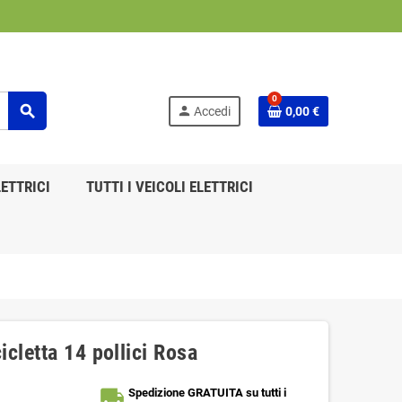
0
search
person
Accedi
0,00 €
ETTRICI
TUTTI I VEICOLI ELETTRICI
cletta 14 pollici Rosa
local_shipping
Spedizione GRATUITA su tutti i