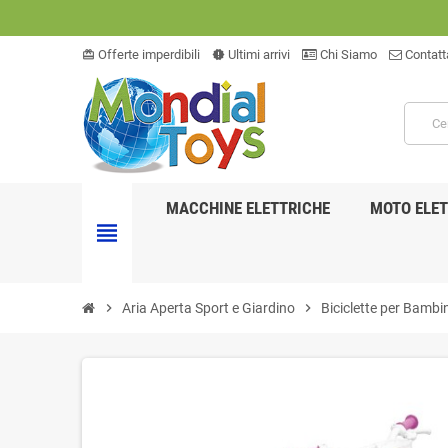
Offerte imperdibili
Ultimi arrivi
Chi Siamo
Contatt
card_giftcard
new_releases
MACCHINE ELETTRICHE
MOTO ELET
view_headline
chevron_right
Aria Aperta Sport e Giardino
chevron_right
Biciclette per Bambin