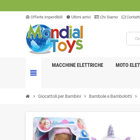
Offerte imperdibili
Ultimi arrivi
Chi Siamo
Contatt
card_giftcard
new_releases
MACCHINE ELETTRICHE
MOTO ELET
view_headline
chevron_right
Giocattoli per Bambini
chevron_right
Bambole e Bambolotti
chevron_right