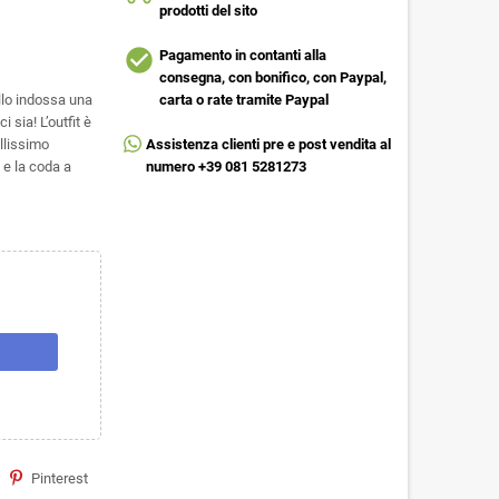
prodotti del sito
check_circle
Pagamento in contanti alla
consegna, con bonifico, con Paypal,
ello indossa una
carta o rate tramite Paypal
 sia! L’outfit è
ellissimo
Assistenza clienti pre e post vendita al
 e la coda a
numero +39 081 5281273
Pinterest