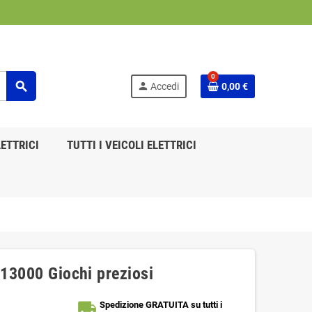
0
search
person
Accedi
0,00 €
ETTRICI
TUTTI I VEICOLI ELETTRICI
b13000 Giochi preziosi
local_shipping
Spedizione GRATUITA su tutti i