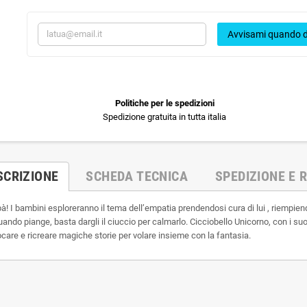
Avvisami quando d
Politiche per le spedizioni
Spedizione gratuita in tutta italia
SCRIZIONE
SCHEDA TECNICA
SPEDIZIONE E R
 I bambini esploreranno il tema dell’empatia prendendosi cura di lui , riempiendo
ando piange, basta dargli il ciuccio per calmarlo. Cicciobello Unicorno, con i suoi 
ocare e ricreare magiche storie per volare insieme con la fantasia.