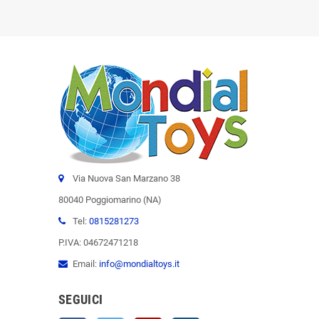
Via Nuova San Marzano 38
80040 Poggiomarino (NA)
Tel:
0815281273
P.IVA: 04672471218
Email:
info@mondialtoys.it
SEGUICI