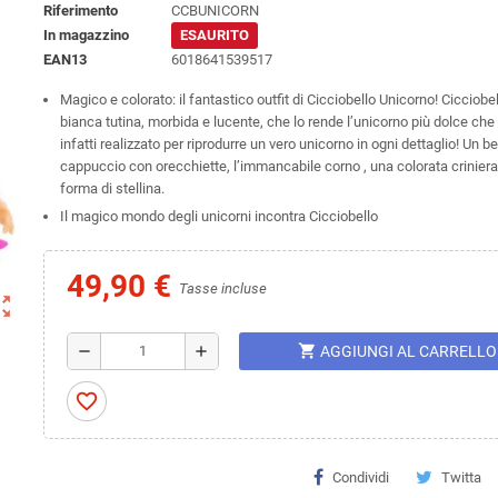
Riferimento
CCBUNICORN
In magazzino
ESAURITO
EAN13
6018641539517
Magico e colorato: il fantastico outfit di Cicciobello Unicorno! Cicciob
bianca tutina, morbida e lucente, che lo rende l’unicorno più dolce che ci
infatti realizzato per riprodurre un vero unicorno in ogni dettaglio! Un b
cappuccio con orecchiette, l’immancabile corno , una colorata criniera
forma di stellina.
Il magico mondo degli unicorni incontra Cicciobello
49,90 €
Tasse incluse
ut_map
shopping_cart
remove
add
AGGIUNGI AL CARRELLO
favorite_border
Condividi
Twitta