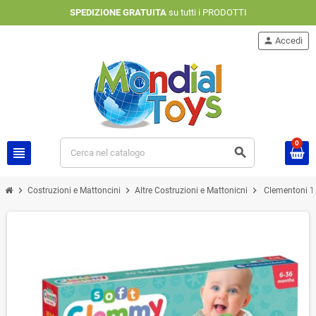
SPEDIZIONE GRATUITA
su tutti i PRODOTTI
person
Accedi
0
view_headline
search
chevron_right
chevron_right
chevron_right
Costruzioni e Mattoncini
Altre Costruzioni e Mattonicni
Clementoni 17