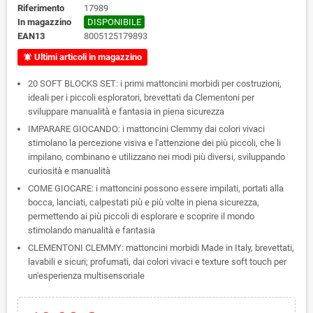
Riferimento
17989
In magazzino
DISPONIBILE
EAN13
8005125179893
Ultimi articoli in magazzino
notifications_active
20 SOFT BLOCKS SET: i primi mattoncini morbidi per costruzioni,
ideali per i piccoli esploratori, brevettati da Clementoni per
sviluppare manualità e fantasia in piena sicurezza
IMPARARE GIOCANDO: i mattoncini Clemmy dai colori vivaci
stimolano la percezione visiva e l'attenzione dei più piccoli, che li
impilano, combinano e utilizzano nei modi più diversi, sviluppando
curiosità e manualità
COME GIOCARE: i mattoncini possono essere impilati, portati alla
bocca, lanciati, calpestati più e più volte in piena sicurezza,
permettendo ai più piccoli di esplorare e scoprire il mondo
stimolando manualità e fantasia
CLEMENTONI CLEMMY: mattoncini morbidi Made in Italy, brevettati,
lavabili e sicuri; profumati, dai colori vivaci e texture soft touch per
un'esperienza multisensoriale