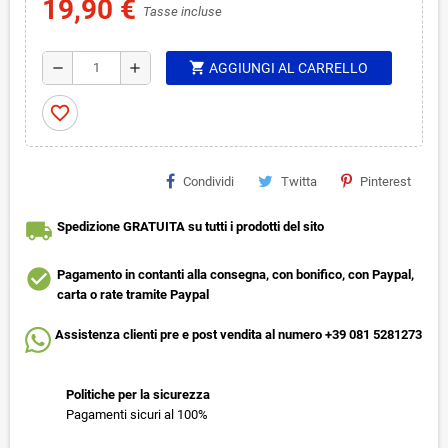
19,90 €
Tasse incluse
shopping_cart
remove
add
AGGIUNGI AL CARRELLO
favorite_border
Condividi
Twitta
Pinterest
local_shipping
Spedizione GRATUITA su tutti i prodotti del sito
check_circle
Pagamento in contanti alla consegna, con bonifico, con Paypal,
carta o rate tramite Paypal
Assistenza clienti pre e post vendita al numero +39 081 5281273
Politiche per la sicurezza
Pagamenti sicuri al 100%