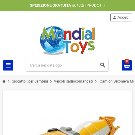
SPEDIZIONE GRATUITA
su tutti i PRODOTTI
person
Accedi
0
view_headline
search
chevron_right
chevron_right
chevron_right
Giocattoli per Bambini
Veicoli Radiocomandati
Camion Betoniera Me