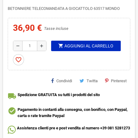
BETONNIERE TELECOMANDATA A GIOCATTOLO 63517 MONDO
36,90 €
Tasse incluse
shopping_cart
remove
add
AGGIUNGI AL CARRELLO
favorite_border
Condividi
Twitta
Pinterest
local_shipping
Spedizione GRATUITA su tutti i prodotti del sito
check_circle
Pagamento in contanti alla consegna, con bonifico, con Paypal,
carta o rate tramite Paypal
Assistenza clienti pre e post vendita al numero +39 081 5281273