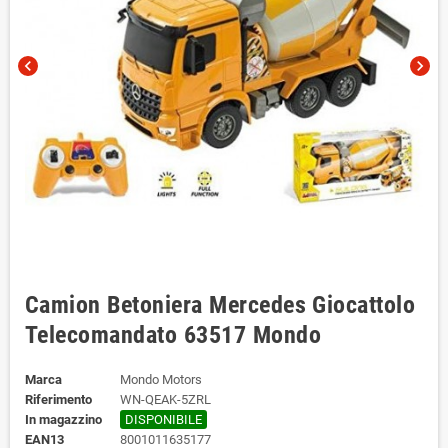
chevron_left
chevron_right
Camion Betoniera Mercedes Giocattolo
Telecomandato 63517 Mondo
Marca
Mondo Motors
Riferimento
WN-QEAK-5ZRL
In magazzino
DISPONIBILE
EAN13
8001011635177