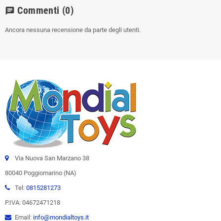
Commenti
(0)
chat
Ancora nessuna recensione da parte degli utenti.
Via Nuova San Marzano 38
80040 Poggiomarino (NA)
Tel:
0815281273
P.IVA: 04672471218
Email:
info@mondialtoys.it