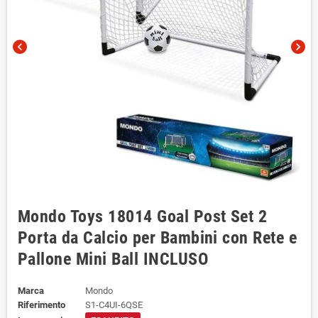
chevron_left
chevron_right
Mondo Toys 18014 Goal Post Set 2
Porta da Calcio per Bambini con Rete e
Pallone Mini Ball INCLUSO
Marca
Mondo
Riferimento
S1-C4UI-6QSE