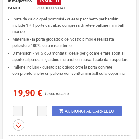
In magazzino
ESAURITO
EAN13
8001011180141
Porta da calcio goal post mini - questo pacchetto per bambini
include 1 + 1 porte da calcio compresa di rete e pallone mini ball
mondo
Materiale - la porta giocattolo del vostro bimbo è realizzata
poliestere 100%, dura e resistente
Dimensioni - 91,5 x 63 montata; ideale per giocare e fare sport all'
aperto, al parco, in giardino ma anche in casa; facile da trasportare
Pallone incluso - questo pack gioco oltre la porta con rete
comprende anche un pallone con scritta mini ball sulla copertina
19,90 €
Tasse incluse
shopping_cart
remove
add
AGGIUNGI AL CARRELLO
favorite_border