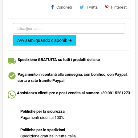
Condividi
Twitta
Pinterest
Avvisami quando disponibile
local_shipping
Spedizione GRATUITA su tutti i prodotti del sito
check_circle
Pagamento in contanti alla consegna, con bonifico, con Paypal,
carta o rate tramite Paypal
Assistenza clienti pre e post vendita al numero +39 081 5281273
Politiche per la sicurezza
Pagamenti sicuri al 100%
Politiche per le spedizioni
Spedizione gratuita in tutta italia