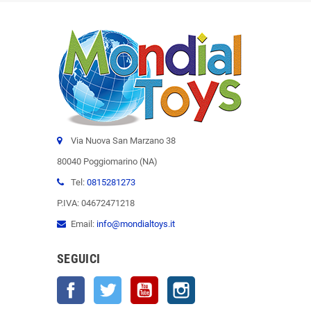
Via Nuova San Marzano 38
80040 Poggiomarino (NA)
Tel:
0815281273
P.IVA: 04672471218
Email:
info@mondialtoys.it
SEGUICI
Facebook
Twitter
YouTube
Instagram