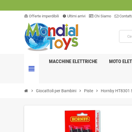
Offerte imperdibili
Ultimi arrivi
Chi Siamo
Contatt
card_giftcard
new_releases
MACCHINE ELETTRICHE
MOTO ELET
view_headline
chevron_right
Giocattoli per Bambini
chevron_right
Piste
chevron_right
Hornby HT8301 Set