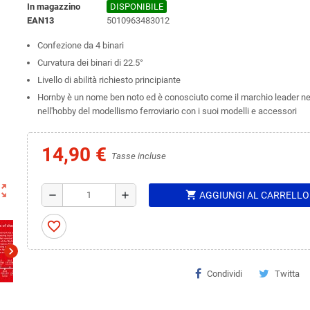
In magazzino
DISPONIBILE
EAN13
5010963483012
Confezione da 4 binari
Curvatura dei binari di 22.5°
Livello di abilità richiesto principiante
Hornby è un nome ben noto ed è conosciuto come il marchio leader ne
nell'hobby del modellismo ferroviario con i suoi modelli e accessori
14,90 €
Tasse incluse
ut_map
shopping_cart
remove
add
AGGIUNGI AL CARRELLO
favorite_border
chevron_right
Condividi
Twitta