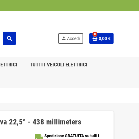
0
search
person
Accedi
0,00 €
ETTRICI
TUTTI I VEICOLI ELETTRICI
va 22,5° - 438 millimeters
local_shipping
Spedizione GRATUITA su tutti i