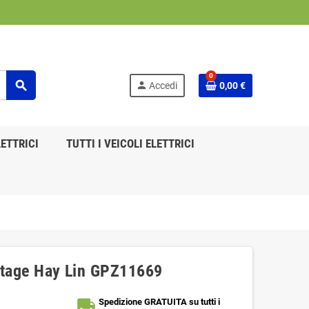
0
search
person
Accedi
0,00 €
ETTRICI
TUTTI I VEICOLI ELETTRICI
intage Hay Lin GPZ11669
local_shipping
Spedizione GRATUITA su tutti i