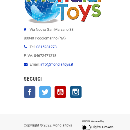
Via Nuova San Marzano 38
80040 Poggiomarino (NA)
Tel:
0815281273
P.IVA: 04672471218
Email:
info@mondialtoys.it
SEGUICI
Facebook
Twitter
YouTube
Instagram
2023 © Watered by
Copyright © 2022 Mondialtoys
Digital Growth