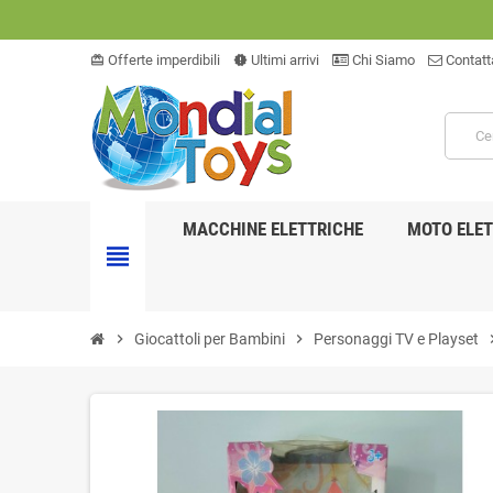
Offerte imperdibili
Ultimi arrivi
Chi Siamo
Contatt
card_giftcard
new_releases
MACCHINE ELETTRICHE
MOTO ELET
view_headline
chevron_right
Giocattoli per Bambini
chevron_right
Personaggi TV e Playset
chevro