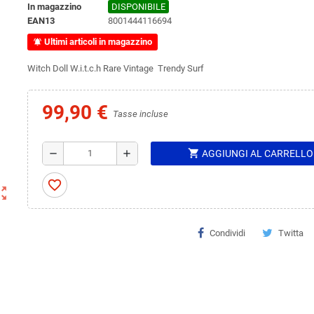
In magazzino
DISPONIBILE
EAN13
8001444116694
Ultimi articoli in magazzino
notifications_active
Witch Doll W.i.t.c.h Rare Vintage Trendy Surf
99,90 €
Tasse incluse
shopping_cart
remove
add
AGGIUNGI AL CARRELLO
favorite_border
ut_map
Condividi
Twitta