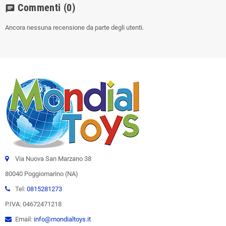
Commenti
(0)
chat
Ancora nessuna recensione da parte degli utenti.
Via Nuova San Marzano 38
80040 Poggiomarino (NA)
Tel:
0815281273
P.IVA: 04672471218
Email:
info@mondialtoys.it