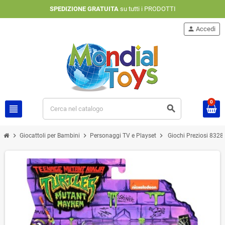
SPEDIZIONE GRATUITA
su tutti i PRODOTTI
person
Accedi
0
view_headline
search
chevron_right
chevron_right
chevron_right
Giocattoli per Bambini
Personaggi TV e Playset
Giochi Preziosi 8328