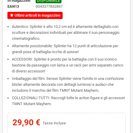
In magazzino
DISPONIBILE
EAN13
0043377832867
Ultimi articoli in magazzino
notifications_active
Autentico: Splinter è alto 10,2 cm ed è altamente dettagliato con
sculture e decorazioni individuali per abbinare il suo personaggio
cinematografico.
Altamente posizionabile: Splinter ha 12 punti di articolazione per
grandi pose di battaglia ricche di azione!
ACCESSORI: Splinter è pronto per la battaglia con il suo iconico
bastone da passeggio con lama e un rack per armi separato carico
di diversi accessori!
Imballaggio del film: Sensei Splinter viene fornito in una confezione
blister altamente decorata con dettagli luminosi e audaci che
includono il marchio del film TMNT Mutant Mayhem.
COLLEZIONALI TUTTI: Raccogli tutte le action figure e gli accessori
TMNT Mutant Mayhem.
29,90 €
Tasse incluse