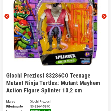
chevron_left
chevron_right
Giochi Preziosi 83286CO Teenage
Mutant Ninja Turtles: Mutant Mayhem
Action Figure Splinter 10,2 cm
Marca
Giochi Preziosi
Riferimento
N0-E86V-539O