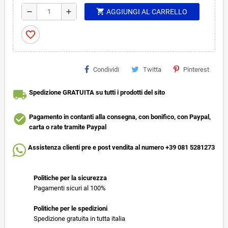
shopping_cart
remove
add
AGGIUNGI AL CARRELLO
favorite_border
Condividi
Twitta
Pinterest
local_shipping
Spedizione GRATUITA su tutti i prodotti del sito
check_circle
Pagamento in contanti alla consegna, con bonifico, con Paypal,
carta o rate tramite Paypal
Assistenza clienti pre e post vendita al numero +39 081 5281273
Politiche per la sicurezza
Pagamenti sicuri al 100%
Politiche per le spedizioni
Spedizione gratuita in tutta italia