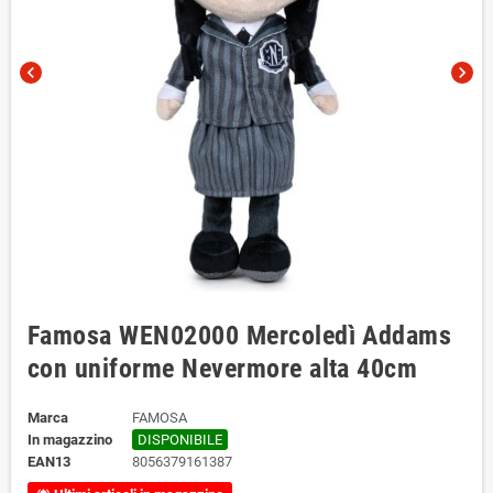
chevron_left
chevron_right
Famosa WEN02000 Mercoledì Addams
con uniforme Nevermore alta 40cm
Marca
FAMOSA
In magazzino
DISPONIBILE
EAN13
8056379161387