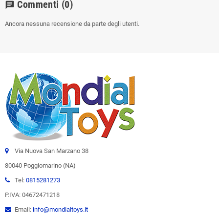
Commenti
(0)
chat
Ancora nessuna recensione da parte degli utenti.
Via Nuova San Marzano 38
80040 Poggiomarino (NA)
Tel:
0815281273
P.IVA: 04672471218
Email:
info@mondialtoys.it