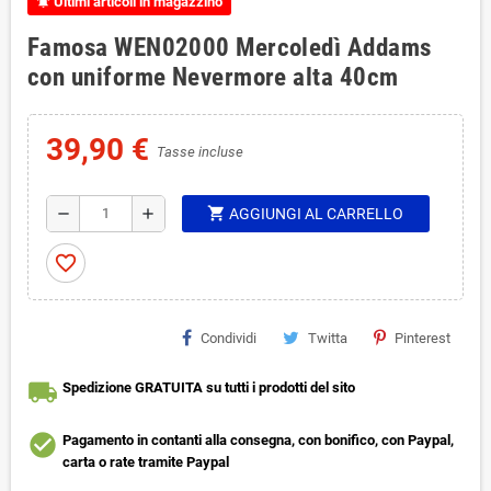
Ultimi articoli in magazzino
notifications_active
Famosa WEN02000 Mercoledì Addams
con uniforme Nevermore alta 40cm
39,90 €
Tasse incluse
shopping_cart
remove
add
AGGIUNGI AL CARRELLO
favorite_border
Condividi
Twitta
Pinterest
local_shipping
Spedizione GRATUITA su tutti i prodotti del sito
check_circle
Pagamento in contanti alla consegna, con bonifico, con Paypal,
carta o rate tramite Paypal