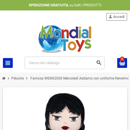
SPEDIZIONE GRATUITA
su tutti i PRODOTTI
person
Accedi
0
view_headline
search
chevron_right
chevron_right
Peluche
Famosa WEN02000 Mercoledì Addams con uniforme Nevermor