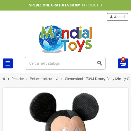
SPEDIZIONE GRATUITA
su tutti i PRODOTTI
person
Accedi
0
view_headline
search
chevron_right
chevron_right
chevron_right
Peluche
Peluche Interattivi
Clementoni 17394 Disney Baby Mickey Goo