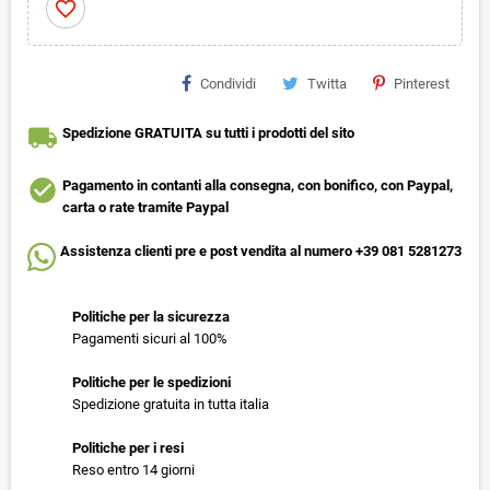
favorite_border
Condividi
Twitta
Pinterest
local_shipping
Spedizione GRATUITA su tutti i prodotti del sito
check_circle
Pagamento in contanti alla consegna, con bonifico, con Paypal,
carta o rate tramite Paypal
Assistenza clienti pre e post vendita al numero +39 081 5281273
Politiche per la sicurezza
Pagamenti sicuri al 100%
Politiche per le spedizioni
Spedizione gratuita in tutta italia
Politiche per i resi
Reso entro 14 giorni