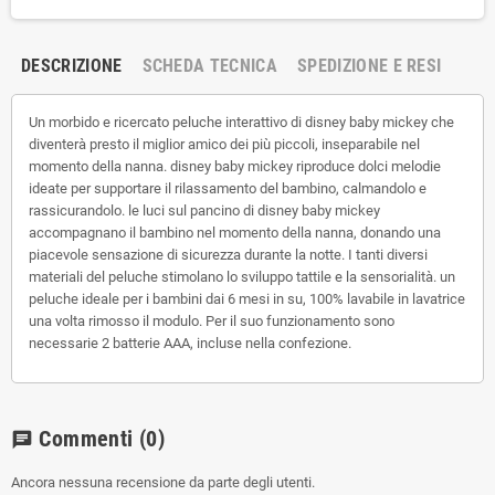
DESCRIZIONE
SCHEDA TECNICA
SPEDIZIONE E RESI
Un morbido e ricercato peluche interattivo di disney baby mickey che
diventerà presto il miglior amico dei più piccoli, inseparabile nel
momento della nanna. disney baby mickey riproduce dolci melodie
ideate per supportare il rilassamento del bambino, calmandolo e
rassicurandolo. le luci sul pancino di disney baby mickey
accompagnano il bambino nel momento della nanna, donando una
piacevole sensazione di sicurezza durante la notte. I tanti diversi
materiali del peluche stimolano lo sviluppo tattile e la sensorialità. un
peluche ideale per i bambini dai 6 mesi in su, 100% lavabile in lavatrice
una volta rimosso il modulo. Per il suo funzionamento sono
necessarie 2 batterie AAA, incluse nella confezione.
Commenti
(0)
chat
Ancora nessuna recensione da parte degli utenti.