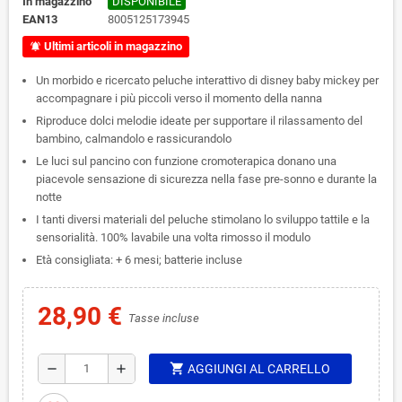
In magazzino
DISPONIBILE
EAN13
8005125173945
Ultimi articoli in magazzino
notifications_active
Un morbido e ricercato peluche interattivo di disney baby mickey per
accompagnare i più piccoli verso il momento della nanna
Riproduce dolci melodie ideate per supportare il rilassamento del
bambino, calmandolo e rassicurandolo
Le luci sul pancino con funzione cromoterapica donano una
piacevole sensazione di sicurezza nella fase pre-sonno e durante la
notte
I tanti diversi materiali del peluche stimolano lo sviluppo tattile e la
sensorialità. 100% lavabile una volta rimosso il modulo
Età consigliata: + 6 mesi; batterie incluse
28,90 €
Tasse incluse
shopping_cart
remove
add
AGGIUNGI AL CARRELLO