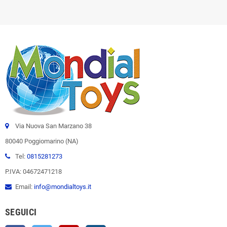
Via Nuova San Marzano 38
80040 Poggiomarino (NA)
Tel:
0815281273
P.IVA: 04672471218
Email:
info@mondialtoys.it
SEGUICI