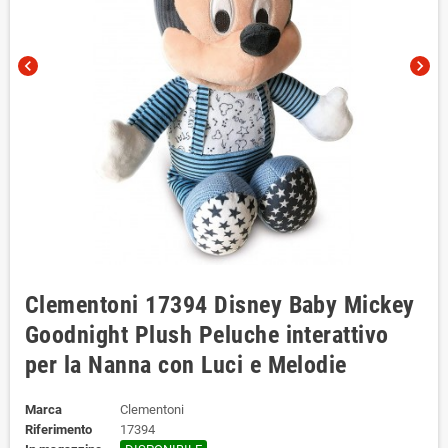
chevron_left
chevron_right
Clementoni 17394 Disney Baby Mickey
Goodnight Plush Peluche interattivo
per la Nanna con Luci e Melodie
Marca
Clementoni
Riferimento
17394