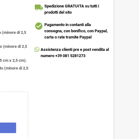
local_shipping
Spedizione GRATUITA su tutti i
prodotti del sito
check_circle
Pagamento in contanti alla
consegna, con bonifico, con Paypal,
o (minore di 2,5
carta o rate tramite Paypal
o (minore di 2,5
Assistenza clienti pre e post vendita al
numero +39 081 5281273
,5 cm x 2,5 cm).
to (minore di 2,5