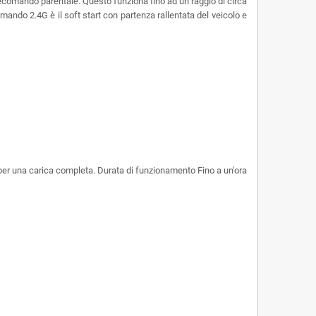
 telecomando parentale. Questo funziona fino ad un raggio di circa
comando 2.4G è il soft start con partenza rallentata del veicolo e
 per una carica completa. Durata di funzionamento Fino a un'ora