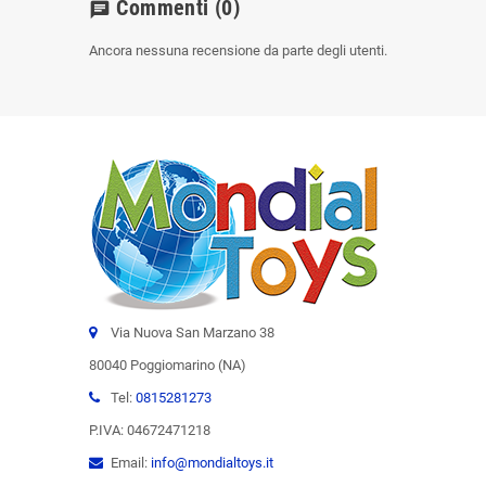
Commenti
(0)
chat
Ancora nessuna recensione da parte degli utenti.
Via Nuova San Marzano 38
80040 Poggiomarino (NA)
Tel:
0815281273
P.IVA: 04672471218
Email:
info@mondialtoys.it