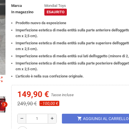
Marca
Mondial Toys
In magazzino
ESAURITO
Prodotto nuovo da esposizione
Imperfezione estetica di media entità sulla parte anteriore dell'oggett
cm x 2,5 cm).
Imperfezione estetica di media entità sulla parte superiore dell'oggett
cm x 2,5 cm).
Imperfezione estetica di media entità sui lati dell'oggetto (minore di 2
Imperfezione estetica di media entità sulla parte posteriore dell'ogget
cm x 2,5 cm).
L'articolo è nella sua confezione originale.
ut_map
149,90 €
Tasse incluse
249,90 €
- 100,00 €
chevron_right
shopping_cart
remove
add
AGGIUNGI AL CARRELLO