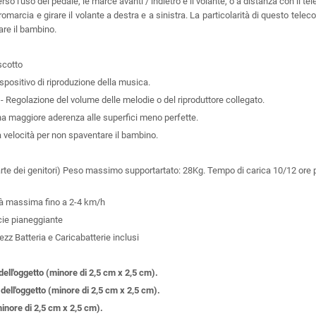
erso l'uso del pedale, le marce avanti / indietro e il volante, o a distanza con il
tromarcia e girare il volante a destra e a sinistra. La particolarità di questo tele
re il bambino.
uscotto
spositivo di riproduzione della musica.
- Regolazione del volume delle melodie o del riproduttore collegato.
una maggiore aderenza alle superfici meno perfette.
a velocità per non spaventare il bambino.
 parte dei genitori) Peso massimo supportartato: 28Kg. Tempo di carica 10/12 ore
ità massima fino a 2-4 km/h
cie pianeggiante
tezz
Batteria e Caricabatterie inclusi
dell'oggetto (minore di 2,5 cm x 2,5 cm).
dell'oggetto (minore di 2,5 cm x 2,5 cm).
minore di 2,5 cm x 2,5 cm).