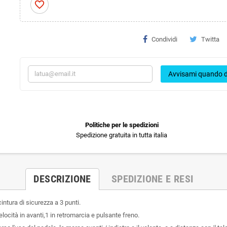
favorite_border
Condividi
Twitta
Avvisami quando d
Politiche per le spedizioni
Spedizione gratuita in tutta italia
DESCRIZIONE
SPEDIZIONE E RESI
intura di sicurezza a 3 punti.
locità in avanti,1 in retromarcia e pulsante freno.