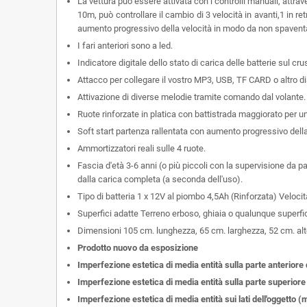
La vettura può essere attivata con i controlli manuali, attrav
10m, può controllare il cambio di 3 velocità in avanti,1 in re
aumento progressivo della velocità in modo da non spaventa
I fari anteriori sono a led.
Indicatore digitale dello stato di carica delle batterie sul cr
Attacco per collegare il vostro MP3, USB, TF CARD o altro di
Attivazione di diverse melodie tramite comando dal volante. 
Ruote rinforzate in platica con battistrada maggiorato per 
Soft start partenza rallentata con aumento progressivo dell
Ammortizzatori reali sulle 4 ruote.
Fascia d'età 3-6 anni (o più piccoli con la supervisione da
dalla carica completa (a seconda dell'uso).
Tipo di batteria 1 x 12V al piombo 4,5Ah (Rinforzata) Veloc
Superfici adatte Terreno erboso, ghiaia o qualunque superfi
Dimensioni 105 cm. lunghezza, 65 cm. larghezza, 52 cm. al
Prodotto nuovo da esposizione
Imperfezione estetica di media entità sulla parte anteriore 
Imperfezione estetica di media entità sulla parte superiore 
Imperfezione estetica di media entità sui lati dell'oggetto (