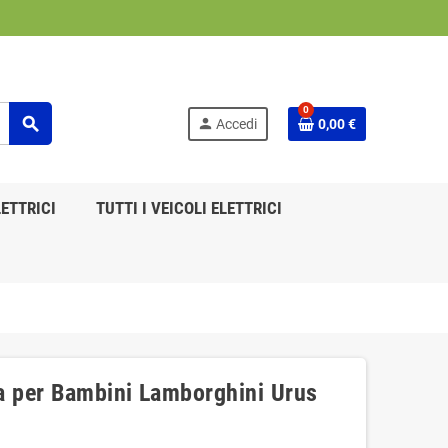
0
search
person
Accedi
0,00 €
ETTRICI
TUTTI I VEICOLI ELETTRICI
a per Bambini Lamborghini Urus