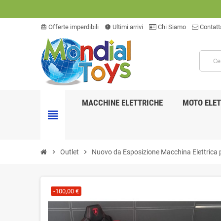
Offerte imperdibili
Ultimi arrivi
Chi Siamo
Contatt
card_giftcard
new_releases
MACCHINE ELETTRICHE
MOTO ELET
view_headline
chevron_right
Outlet
chevron_right
Nuovo da Esposizione Macchina Elettrica
-100,00 €