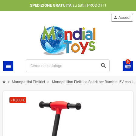
SPEDIZIONE GRATUITA
su tutti i PRODOTTI
person
Accedi
0
view_headline
search
chevron_right
chevron_right
Monopattini Elettrici
Monopattino Elettrico Spark per Bambini 6V con Luc
-10,00 €