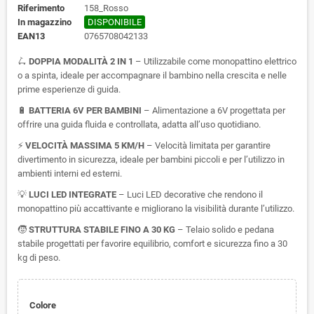
Riferimento
158_Rosso
In magazzino
DISPONIBILE
EAN13
0765708042133
🛴
DOPPIA MODALITÀ 2 IN 1
– Utilizzabile come monopattino elettrico
o a spinta, ideale per accompagnare il bambino nella crescita e nelle
prime esperienze di guida.
🔋
BATTERIA 6V PER BAMBINI
– Alimentazione a 6V progettata per
offrire una guida fluida e controllata, adatta all’uso quotidiano.
⚡
VELOCITÀ MASSIMA 5 KM/H
– Velocità limitata per garantire
divertimento in sicurezza, ideale per bambini piccoli e per l’utilizzo in
ambienti interni ed esterni.
💡
LUCI LED INTEGRATE
– Luci LED decorative che rendono il
monopattino più accattivante e migliorano la visibilità durante l’utilizzo.
🧒
STRUTTURA STABILE FINO A 30 KG
– Telaio solido e pedana
stabile progettati per favorire equilibrio, comfort e sicurezza fino a 30
kg di peso.
Colore