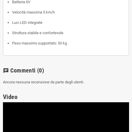
Batteria 6V
Velocità massima 5 km/h
Luci LED integrate
Struttura stabile e confortevole
Peso massimo supportato: 30 kg
Commenti
(0)
chat
Ancora nessuna recensione da parte degli utenti.
Video