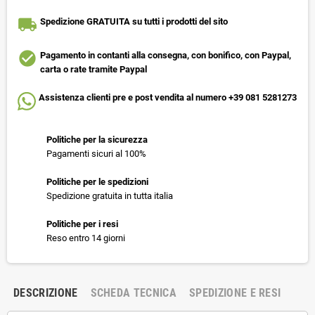
local_shipping
Spedizione GRATUITA su tutti i prodotti del sito
check_circle
Pagamento in contanti alla consegna, con bonifico, con Paypal,
carta o rate tramite Paypal
Assistenza clienti pre e post vendita al numero +39 081 5281273
Politiche per la sicurezza
Pagamenti sicuri al 100%
Politiche per le spedizioni
Spedizione gratuita in tutta italia
Politiche per i resi
Reso entro 14 giorni
DESCRIZIONE
SCHEDA TECNICA
SPEDIZIONE E RESI