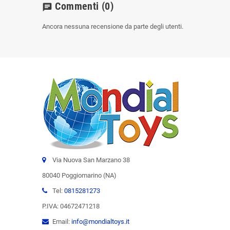
Commenti
(0)
chat
Ancora nessuna recensione da parte degli utenti.
Via Nuova San Marzano 38
80040 Poggiomarino (NA)
Tel:
0815281273
P.IVA: 04672471218
Email:
info@mondialtoys.it