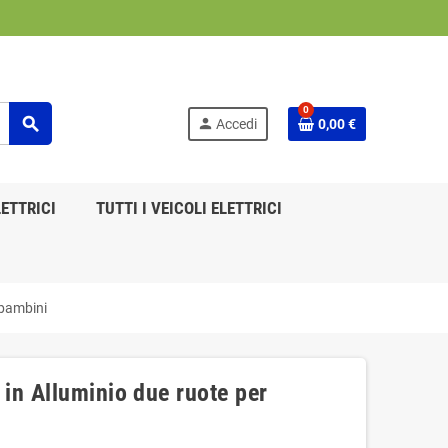
0
search
person
Accedi
0,00 €
ETTRICI
TUTTI I VEICOLI ELETTRICI
 bambini
in Alluminio due ruote per