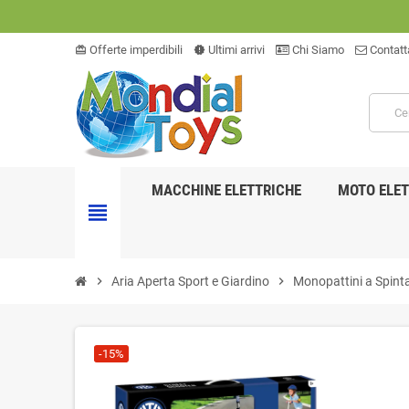
Offerte imperdibili
Ultimi arrivi
Chi Siamo
Contatt
card_giftcard
new_releases
MACCHINE ELETTRICHE
MOTO ELET
view_headline
chevron_right
Aria Aperta Sport e Giardino
chevron_right
Monopattini a Spint
-15%