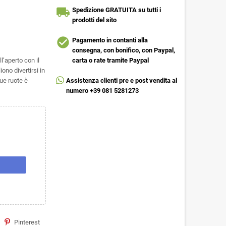
local_shipping
Spedizione GRATUITA su tutti i
prodotti del sito
check_circle
Pagamento in contanti alla
consegna, con bonifico, con Paypal,
l’aperto con il
carta o rate tramite Paypal
iono divertirsi in
due ruote è
Assistenza clienti pre e post vendita al
numero +39 081 5281273
Pinterest