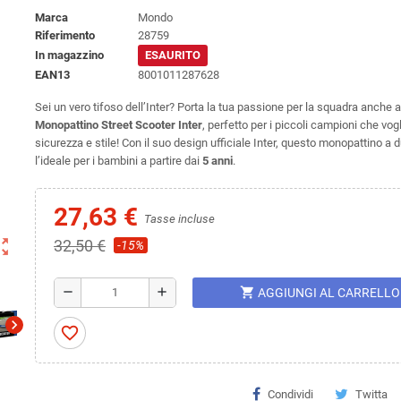
Marca
Mondo
Riferimento
28759
In magazzino
ESAURITO
EAN13
8001011287628
Sei un vero tifoso dell’Inter? Porta la tua passione per la squadra anche al
Monopattino Street Scooter Inter
, perfetto per i piccoli campioni che vogl
sicurezza e stile! Con il suo design ufficiale Inter, questo monopattino a 
l’ideale per i bambini a partire dai
5 anni
.
27,63 €
Tasse incluse
ut_map
32,50 €
-15%
shopping_cart
remove
add
AGGIUNGI AL CARRELLO
chevron_right
favorite_border
Condividi
Twitta