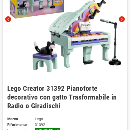
chevron_left
chevron_right
Lego Creator 31392 Pianoforte
decorativo con gatto Trasformabile in
Radio o Giradischi
Marca
Lego
Riferimento
31392