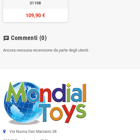
31108
109,90 €
Commenti
(0)
chat
Ancora nessuna recensione da parte degli utenti.
Via Nuova San Marzano 38