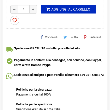
shopping_cart
remove
add
AGGIUNGI AL CARRELLO
favorite_border
Condividi
Twitta
Pinterest
local_shipping
Spedizione GRATUITA su tutti i prodotti del sito
check_circle
Pagamento in contanti alla consegna, con bonifico, con Paypal,
carta o rate tramite Paypal
Assistenza clienti pre e post vendita al numero +39 081 5281273
Politiche per la sicurezza
Pagamenti sicuri al 100%
Politiche per le spedizioni
Spedizione gratuita in tutta italia