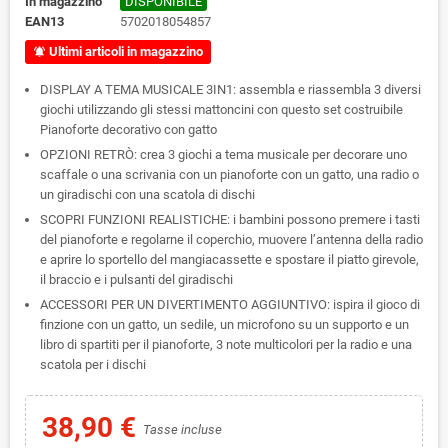
In magazzino
DISPONIBILE
EAN13
5702018054857
Ultimi articoli in magazzino
notifications_active
DISPLAY A TEMA MUSICALE 3IN1: assembla e riassembla 3 diversi
giochi utilizzando gli stessi mattoncini con questo set costruibile
Pianoforte decorativo con gatto
OPZIONI RETRÒ: crea 3 giochi a tema musicale per decorare uno
scaffale o una scrivania con un pianoforte con un gatto, una radio o
un giradischi con una scatola di dischi
SCOPRI FUNZIONI REALISTICHE: i bambini possono premere i tasti
del pianoforte e regolarne il coperchio, muovere l’antenna della radio
e aprire lo sportello del mangiacassette e spostare il piatto girevole,
il braccio e i pulsanti del giradischi
ACCESSORI PER UN DIVERTIMENTO AGGIUNTIVO: ispira il gioco di
finzione con un gatto, un sedile, un microfono su un supporto e un
libro di spartiti per il pianoforte, 3 note multicolori per la radio e una
scatola per i dischi
38,90 €
Tasse incluse