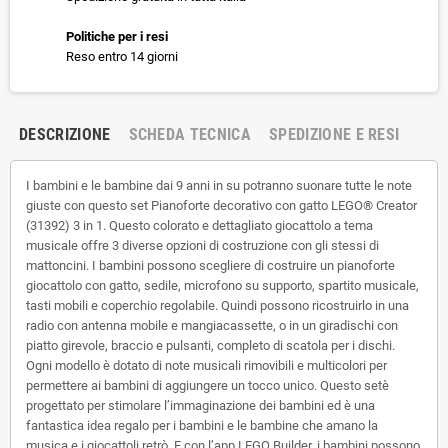
Politiche per i resi
Reso entro 14 giorni
DESCRIZIONE
SCHEDA TECNICA
SPEDIZIONE E RESI
I bambini e le bambine dai 9 anni in su potranno suonare tutte le note
giuste con questo set Pianoforte decorativo con gatto LEGO® Creator
(31392) 3 in 1. Questo colorato e dettagliato giocattolo a tema
musicale offre 3 diverse opzioni di costruzione con gli stessi di
mattoncini. I bambini possono scegliere di costruire un pianoforte
giocattolo con gatto, sedile, microfono su supporto, spartito musicale,
tasti mobili e coperchio regolabile. Quindi possono ricostruirlo in una
radio con antenna mobile e mangiacassette, o in un giradischi con
piatto girevole, braccio e pulsanti, completo di scatola per i dischi.
Ogni modello è dotato di note musicali rimovibili e multicolori per
permettere ai bambini di aggiungere un tocco unico. Questo setè
progettato per stimolare l’immaginazione dei bambini ed è una
fantastica idea regalo per i bambini e le bambine che amano la
musica e i giocattoli retrò. E con l’app LEGO Builder, i bambini possono