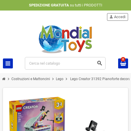
SPEDIZIONE GRATUITA
su tutti i PRODOTTI
person
Accedi
0
view_headline
search
chevron_right
chevron_right
chevron_right
Costruzioni e Mattoncini
Lego
Lego Creator 31392 Pianoforte decorat