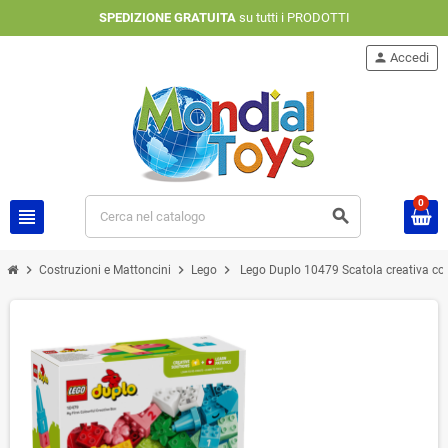
SPEDIZIONE GRATUITA
su tutti i PRODOTTI
person
Accedi
0
view_headline
search
chevron_right
chevron_right
chevron_right
Costruzioni e Mattoncini
Lego
Lego Duplo 10479 Scatola creativa co