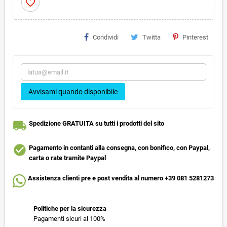
favorite_border
Condividi
Twitta
Pinterest
Avvisami quando disponibile
local_shipping
Spedizione GRATUITA su tutti i prodotti del sito
check_circle
Pagamento in contanti alla consegna, con bonifico, con Paypal,
carta o rate tramite Paypal
Assistenza clienti pre e post vendita al numero +39 081 5281273
Politiche per la sicurezza
Pagamenti sicuri al 100%