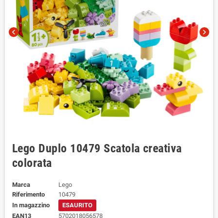
chevron_left
chevron_right
Lego Duplo 10479 Scatola creativa
colorata
Marca
Lego
Riferimento
10479
In magazzino
ESAURITO
EAN13
5702018056578