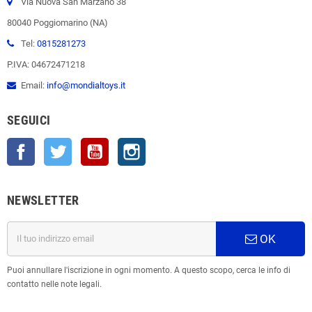
Via Nuova San Marzano 38
80040 Poggiomarino (NA)
Tel:
0815281273
P.IVA: 04672471218
Email:
info@mondialtoys.it
SEGUICI
Facebook
Twitter
YouTube
Instagram
NEWSLETTER
OK
Puoi annullare l'iscrizione in ogni momento. A questo scopo, cerca le info di
contatto nelle note legali.