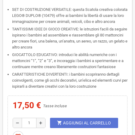
SET DI COSTRUZIONE VERSATILE: questa Scatola creativa colorata
LEGO® DUPLO® (10479) offre ai bambini la libertà di usare la loro
immaginazione per creare animali, veicoli, cibo e altro ancora
TANTISSIMI IDEE DI GIOCO CREATIVE: le istruzioni facili da seguire
ispirano i bambini ad assemblare e riassemblare gli 80 mattoncini
per creare fiori, una balena, un’anatra, un aereo, un razzo, un gelato e
altro ancora
GIOCATTOLO EDUCATIVO: introduci le abilità numeriche con i
mattoncini “1”, “2” e “3”, e incoraggia i bambini a sperimentare e a
continuare mentre creano liberamente costruzioni fantasiose
CARATTERISTICHE DIVERTENTI: i bambini scopriranno dettagli
coinvolgenti, come gli occhi decorativi, un’elica ed elementi curvi per
ispirarli a diventare creativi con la loro costruzione
17,50 €
Tasse incluse
shopping_cart
remove
add
AGGIUNGI AL CARRELLO