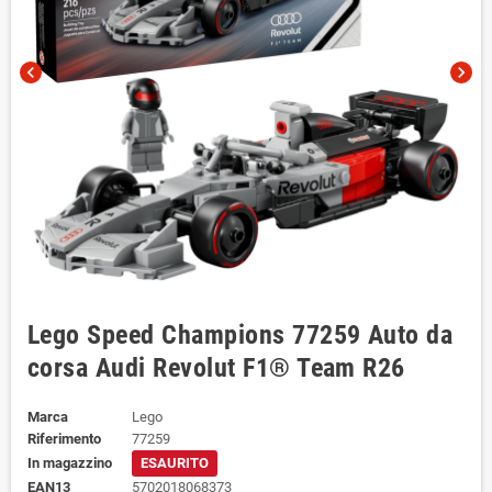
chevron_left
chevron_right
Lego Speed Champions 77259 Auto da
corsa Audi Revolut F1® Team R26
Marca
Lego
Riferimento
77259
In magazzino
ESAURITO
EAN13
5702018068373