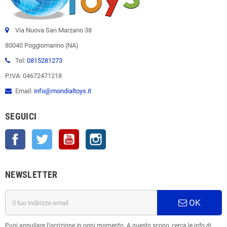
Via Nuova San Marzano 38
80040 Poggiomarino (NA)
Tel:
0815281273
P.IVA: 04672471218
Email:
info@mondialtoys.it
SEGUICI
Facebook
Twitter
YouTube
Instagram
NEWSLETTER
OK
Puoi annullare l'iscrizione in ogni momento. A questo scopo, cerca le info di