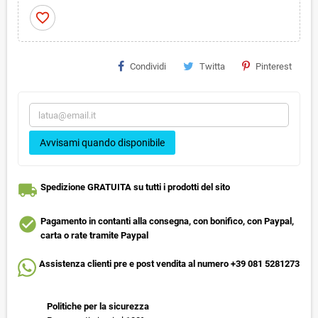
favorite_border
Condividi
Twitta
Pinterest
Avvisami quando disponibile
local_shipping
Spedizione GRATUITA su tutti i prodotti del sito
check_circle
Pagamento in contanti alla consegna, con bonifico, con Paypal,
carta o rate tramite Paypal
Assistenza clienti pre e post vendita al numero +39 081 5281273
Politiche per la sicurezza