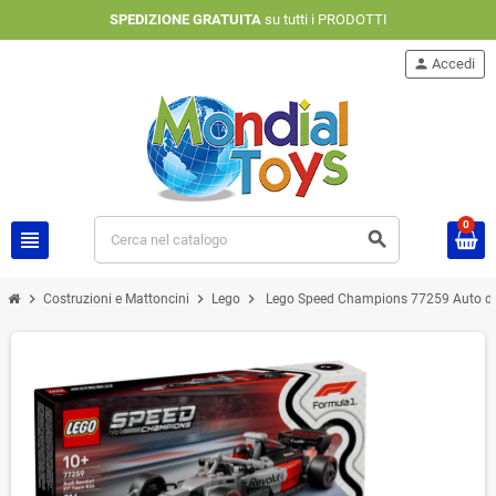
SPEDIZIONE GRATUITA
su tutti i PRODOTTI
person
Accedi
0
view_headline
search
chevron_right
chevron_right
chevron_right
Costruzioni e Mattoncini
Lego
Lego Speed Champions 77259 Auto da