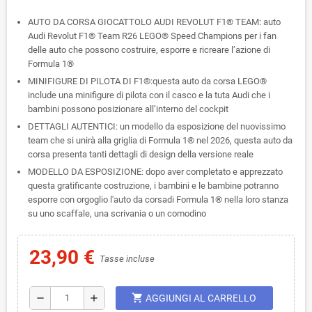
AUTO DA CORSA GIOCATTOLO AUDI REVOLUT F1® TEAM: auto
Audi Revolut F1® Team R26 LEGO® Speed Champions per i fan
delle auto che possono costruire, esporre e ricreare l’azione di
Formula 1®
MINIFIGURE DI PILOTA DI F1®:questa auto da corsa LEGO®
include una minifigure di pilota con il casco e la tuta Audi che i
bambini possono posizionare all’interno del cockpit
DETTAGLI AUTENTICI: un modello da esposizione del nuovissimo
team che si unirà alla griglia di Formula 1® nel 2026, questa auto da
corsa presenta tanti dettagli di design della versione reale
MODELLO DA ESPOSIZIONE: dopo aver completato e apprezzato
questa gratificante costruzione, i bambini e le bambine potranno
esporre con orgoglio l'auto da corsadi Formula 1® nella loro stanza
su uno scaffale, una scrivania o un comodino
23,90 €
Tasse incluse
shopping_cart
remove
add
AGGIUNGI AL CARRELLO