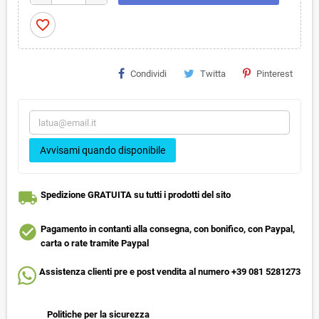
favorite_border
Condividi
Twitta
Pinterest
Avvisami quando disponibile
local_shipping
Spedizione GRATUITA su tutti i prodotti del sito
check_circle
Pagamento in contanti alla consegna, con bonifico, con Paypal,
carta o rate tramite Paypal
Assistenza clienti pre e post vendita al numero +39 081 5281273
Politiche per la sicurezza