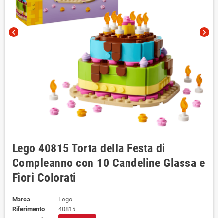
chevron_left
chevron_right
Lego 40815 Torta della Festa di
Compleanno con 10 Candeline Glassa e
Fiori Colorati
Marca
Lego
Riferimento
40815