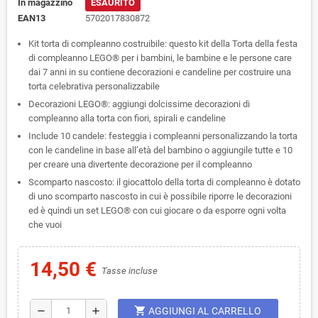
In magazzino
ESAURITO
EAN13
5702017830872
Kit torta di compleanno costruibile: questo kit della Torta della festa
di compleanno LEGO® per i bambini, le bambine e le persone care
dai 7 anni in su contiene decorazioni e candeline per costruire una
torta celebrativa personalizzabile
Decorazioni LEGO®: aggiungi dolcissime decorazioni di
compleanno alla torta con fiori, spirali e candeline
Include 10 candele: festeggia i compleanni personalizzando la torta
con le candeline in base all’età del bambino o aggiungile tutte e 10
per creare una divertente decorazione per il compleanno
Scomparto nascosto: il giocattolo della torta di compleanno è dotato
di uno scomparto nascosto in cui è possibile riporre le decorazioni
ed è quindi un set LEGO® con cui giocare o da esporre ogni volta
che vuoi
14,50 €
Tasse incluse
shopping_cart
remove
add
AGGIUNGI AL CARRELLO