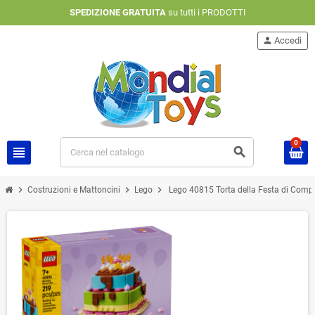
SPEDIZIONE GRATUITA
su tutti i PRODOTTI
person
Accedi
0
view_headline
search
chevron_right
chevron_right
chevron_right
Costruzioni e Mattoncini
Lego
Lego 40815 Torta della Festa di Compl