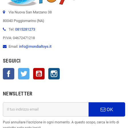
Via Nuova San Marzano 38
80040 Poggiomarino (NA)
Tel:
0815281273
P.IVA: 04672471218
Email:
info@mondialtoys.it
SEGUICI
Facebook
Twitter
YouTube
Instagram
NEWSLETTER
OK
Puoi annullare l'iscrizione in ogni momento. A questo scopo, cerca le info di
contatto nelle note legali.