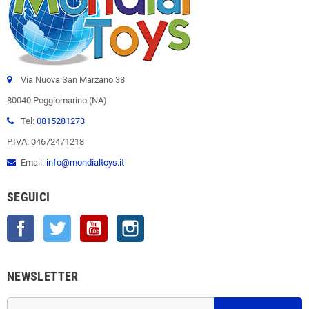
Via Nuova San Marzano 38
80040 Poggiomarino (NA)
Tel:
0815281273
P.IVA: 04672471218
Email:
info@mondialtoys.it
SEGUICI
Facebook
Twitter
YouTube
Instagram
NEWSLETTER