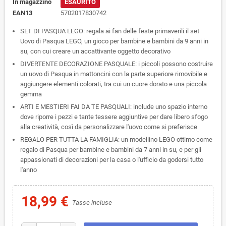
In magazzino
ESAURITO
EAN13
5702017830742
SET DI PASQUA LEGO: regala ai fan delle feste primaverili il set
Uovo di Pasqua LEGO, un gioco per bambine e bambini da 9 anni in
su, con cui creare un accattivante oggetto decorativo
DIVERTENTE DECORAZIONE PASQUALE: i piccoli possono costruire
un uovo di Pasqua in mattoncini con la parte superiore rimovibile e
aggiungere elementi colorati, tra cui un cuore dorato e una piccola
gemma
ARTI E MESTIERI FAI DA TE PASQUALI: include uno spazio interno
dove riporre i pezzi e tante tessere aggiuntive per dare libero sfogo
alla creatività, così da personalizzare l'uovo come si preferisce
REGALO PER TUTTA LA FAMIGLIA: un modellino LEGO ottimo come
regalo di Pasqua per bambine e bambini da 7 anni in su, e per gli
appassionati di decorazioni per la casa o l'ufficio da godersi tutto
l'anno
18,99 €
Tasse incluse