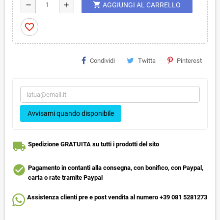
shopping_cart
remove
add
AGGIUNGI AL CARRELLO
favorite_border
Condividi
Twitta
Pinterest
Avvisami quando disponibile
local_shipping
Spedizione GRATUITA su tutti i prodotti del sito
check_circle
Pagamento in contanti alla consegna, con bonifico, con Paypal,
carta o rate tramite Paypal
Assistenza clienti pre e post vendita al numero +39 081 5281273