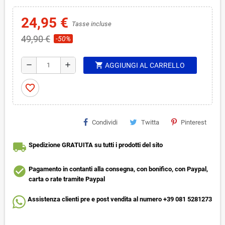
24,95 €
Tasse incluse
49,90 €
-50%
shopping_cart
remove
add
AGGIUNGI AL CARRELLO
favorite_border
Condividi
Twitta
Pinterest
local_shipping
Spedizione GRATUITA su tutti i prodotti del sito
check_circle
Pagamento in contanti alla consegna, con bonifico, con Paypal,
carta o rate tramite Paypal
Assistenza clienti pre e post vendita al numero +39 081 5281273