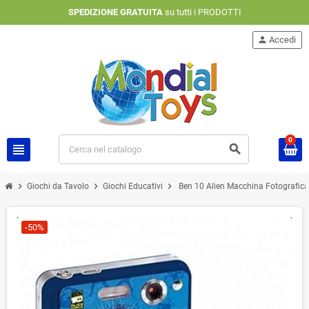
SPEDIZIONE GRATUITA
su tutti i PRODOTTI
person
Accedi
0
view_headline
search
chevron_right
chevron_right
chevron_right
Giochi da Tavolo
Giochi Educativi
Ben 10 Alien Macchina Fotografica 
-50%