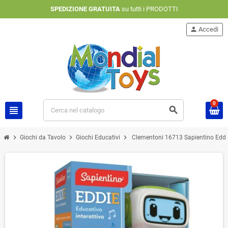
SPEDIZIONE GRATUITA
su tutti i PRODOTTI
person
Accedi
0
view_headline
search
chevron_right
chevron_right
chevron_right
Giochi da Tavolo
Giochi Educativi
Clementoni 16713 Sapientino Eddie