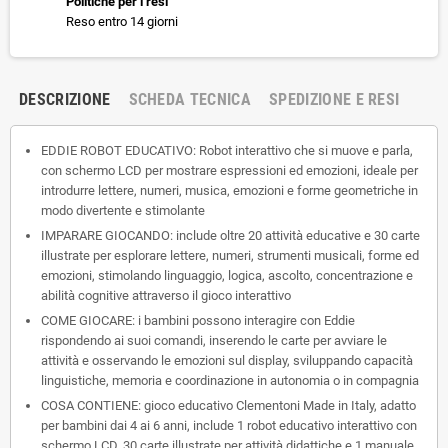
Politiche per i resi
Reso entro 14 giorni
DESCRIZIONE
SCHEDA TECNICA
SPEDIZIONE E RESI
EDDIE ROBOT EDUCATIVO: Robot interattivo che si muove e parla,
con schermo LCD per mostrare espressioni ed emozioni, ideale per
introdurre lettere, numeri, musica, emozioni e forme geometriche in
modo divertente e stimolante
IMPARARE GIOCANDO: include oltre 20 attività educative e 30 carte
illustrate per esplorare lettere, numeri, strumenti musicali, forme ed
emozioni, stimolando linguaggio, logica, ascolto, concentrazione e
abilità cognitive attraverso il gioco interattivo
COME GIOCARE: i bambini possono interagire con Eddie
rispondendo ai suoi comandi, inserendo le carte per avviare le
attività e osservando le emozioni sul display, sviluppando capacità
linguistiche, memoria e coordinazione in autonomia o in compagnia
COSA CONTIENE: gioco educativo Clementoni Made in Italy, adatto
per bambini dai 4 ai 6 anni, include 1 robot educativo interattivo con
schermo LCD, 30 carte illustrate per attività didattiche e 1 manuale