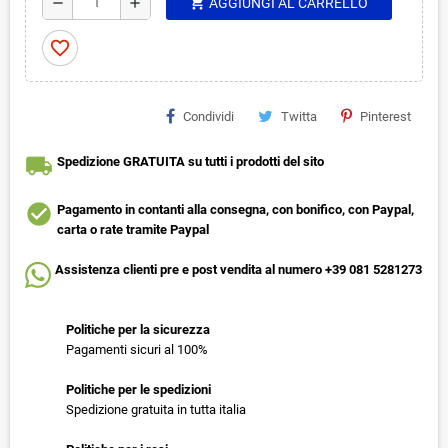
shopping_cart
remove
add
AGGIUNGI AL CARRELLO
favorite_border
Condividi
Twitta
Pinterest
local_shipping
Spedizione GRATUITA su tutti i prodotti del sito
check_circle
Pagamento in contanti alla consegna, con bonifico, con Paypal,
carta o rate tramite Paypal
Assistenza clienti pre e post vendita al numero +39 081 5281273
Politiche per la sicurezza
Pagamenti sicuri al 100%
Politiche per le spedizioni
Spedizione gratuita in tutta italia