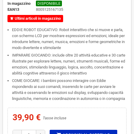
In magazzino
DISPONIBILE
EAN13
8005125167135
Ultimi articoli in magazzino
notifications_active
EDDIE ROBOT EDUCATIVO: Robot interattivo che si muove e parla,
con schermo LCD per mostrare espressioni ed emozioni, ideale per
introdurre lettere, numeri, musica, emozioni e forme geometriche in
modo divertente e stimolante
IMPARARE GIOCANDO: include oltre 20 attività educative e 30 carte
illustrate per esplorare lettere, numeri, strumenti musicali, forme ed
emozioni, stimolando linguaggio, logica, ascolto, concentrazione e
abilità cognitive attraverso il gioco interattivo
COME GIOCARE: i bambini possono interagire con Eddie
rispondendo ai suoi comandi, inserendo le carte per avviare le
attività e osservando le emozioni sul display, sviluppando capacità
linguistiche, memoria e coordinazione in autonomia o in compagnia
39,90 €
Tasse incluse