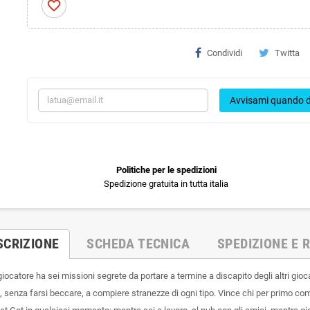
favorite_border
Condividi
Twitta
Avvisami quando d
Politiche per le spedizioni
Spedizione gratuita in tutta italia
SCRIZIONE
SCHEDA TECNICA
SPEDIZIONE E R
ocatore ha sei missioni segrete da portare a termine a discapito degli altri gioca
ti, senza farsi beccare, a compiere stranezze di ogni tipo. Vince chi per primo com