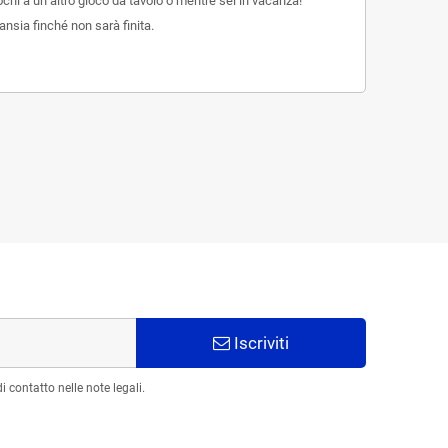
chi a un altro gioco da tavolo o mentre sei in vacanza!
ansia finché non sarà finita.
Iscriviti
 contatto nelle note legali.