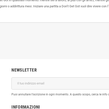
t Got in qualsiasi momento: mentre sei a lavoro, al pub con gli amici, mentre gio
rni o addirittura mesi. Iniziare una partita a Don’t Get Got vuol dire vivere con l’
NEWSLETTER
Puoi annullare l'iscrizione in ogni momento. A questo scopo, cerca le info di
INFORMAZIONI