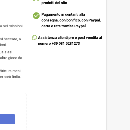
prodotti del sito
check_circle
Pagamento in contanti alla
consegna, con bonifico, con Paypal,
a sei missioni
carta o rate tramite Paypal
Assistenza clienti pre e post vendita al
rsi beccare, a
numero +39 081 5281273
ioni.
ualsiasi
altro gioco da
irittura mesi.
n sarà finita.