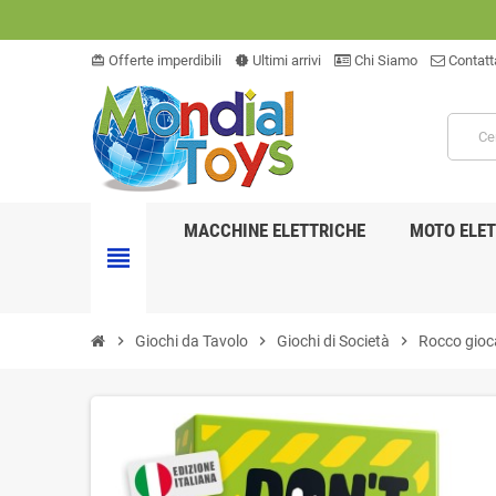
Offerte imperdibili
Ultimi arrivi
Chi Siamo
Contatt
card_giftcard
new_releases
MACCHINE ELETTRICHE
MOTO ELET
view_headline
chevron_right
Giochi da Tavolo
chevron_right
Giochi di Società
chevron_right
Rocco gioca