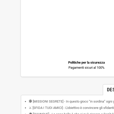
Politiche per la sicurezza
Pagamenti sicuri al 100%
DE
🕵️ [MISSIONI SEGRETE] - In questo gioco “in sordina” ogni gi
⚔️ [SFIDA I TUOI AMICI] - L’obiettivo è convincere gli sfidan