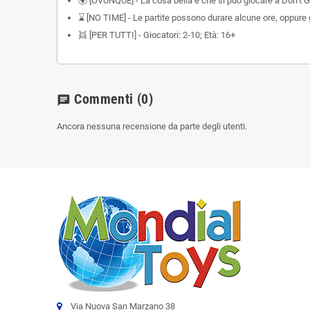
🌍 [OVUNQUE] - La cosa bella è che si può giocare a Don’t Ge
⌛ [NO TIME] - Le partite possono durare alcune ore, oppure gio
👯 [PER TUTTI] - Giocatori: 2-10; Età: 16+
Commenti
(0)
chat
Ancora nessuna recensione da parte degli utenti.
Via Nuova San Marzano 38