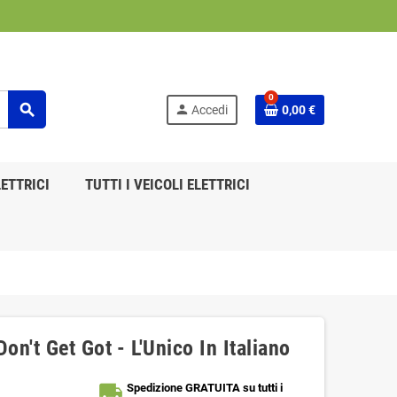
0
search
person
Accedi
0,00 €
ETTRICI
TUTTI I VEICOLI ELETTRICI
n't Get Got - L'Unico In Italiano
local_shipping
Spedizione GRATUITA su tutti i