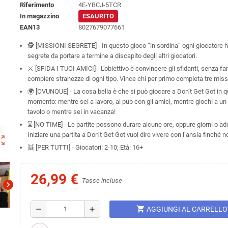
Riferimento
4E-YBCJ-5TCR
In magazzino
ESAURITO
EAN13
8027679077661
🕵️ [MISSIONI SEGRETE] - In questo gioco “in sordina” ogni giocatore h
segrete da portare a termine a discapito degli altri giocatori.
⚔️ [SFIDA I TUOI AMICI] - L’obiettivo è convincere gli sfidanti, senza fa
compiere stranezze di ogni tipo. Vince chi per primo completa tre miss
🌍 [OVUNQUE] - La cosa bella è che si può giocare a Don’t Get Got in q
momento: mentre sei a lavoro, al pub con gli amici, mentre giochi a un 
tavolo o mentre sei in vacanza!
⌛ [NO TIME] - Le partite possono durare alcune ore, oppure giorni o add
Iniziare una partita a Don’t Get Got vuol dire vivere con l’ansia finché no
ut_map
👯 [PER TUTTI] - Giocatori: 2-10; Età: 16+
26,99 €
Tasse incluse
chevron_right
shopping_cart
remove
add
AGGIUNGI AL CARRELLO