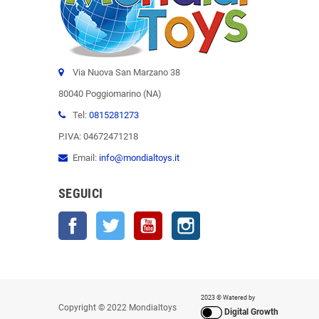
Via Nuova San Marzano 38
80040 Poggiomarino (NA)
Tel:
0815281273
P.IVA: 04672471218
Email:
info@mondialtoys.it
SEGUICI
Facebook
Twitter
YouTube
Instagram
2023 © Watered by
Copyright © 2022 Mondialtoys
Digital Growth