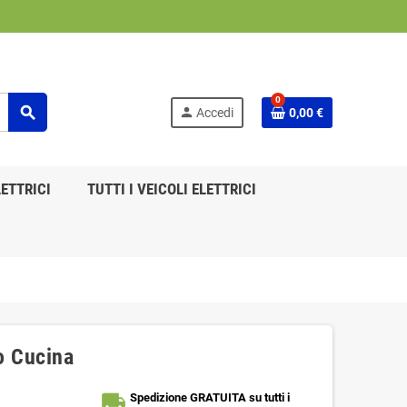
0
search
person
Accedi
0,00 €
ETTRICI
TUTTI I VEICOLI ELETTRICI
o Cucina
local_shipping
Spedizione GRATUITA su tutti i