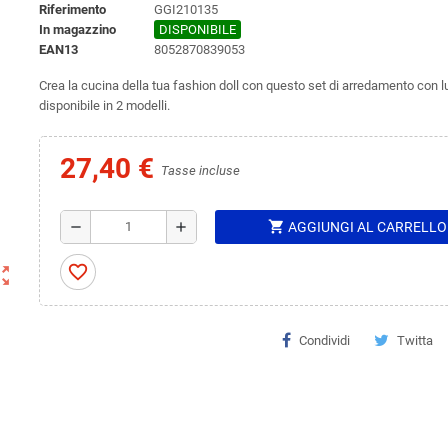
Riferimento
GGI210135
In magazzino
DISPONIBILE
EAN13
8052870839053
Crea la cucina della tua fashion doll con questo set di arredamento con lu
disponibile in 2 modelli.
27,40 €
Tasse incluse
shopping_cart
remove
add
AGGIUNGI AL CARRELLO
favorite_border
ut_map
Condividi
Twitta