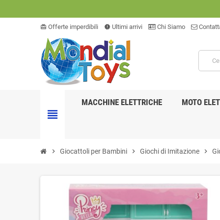
Offerte imperdibili
Ultimi arrivi
Chi Siamo
Contatt
card_giftcard
new_releases
MACCHINE ELETTRICHE
MOTO ELET
view_headline
chevron_right
Giocattoli per Bambini
chevron_right
Giochi di Imitazione
chevron_right
Gi