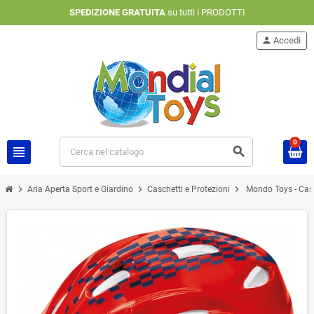
SPEDIZIONE GRATUITA
su tutti i PRODOTTI
person
Accedi
0
view_headline
search
chevron_right
chevron_right
chevron_right
Aria Aperta Sport e Giardino
Caschetti e Protezioni
Mondo Toys - Casc