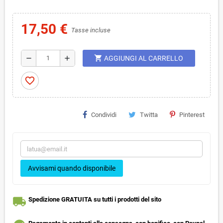
17,50 €
Tasse incluse
shopping_cart
remove
add
AGGIUNGI AL CARRELLO
favorite_border
Condividi
Twitta
Pinterest
Avvisami quando disponibile
local_shipping
Spedizione GRATUITA su tutti i prodotti del sito