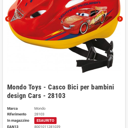
chevron_left
chevron_right
Mondo Toys - Casco Bici per bambini
design Cars - 28103
Marca
Mondo
Riferimento
28103
In magazzino
ESAURITO
EAN13
8001011281039