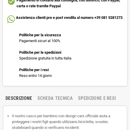
check_circle
Pagamento in contanti alla consegna, con bonifico, con Paypal,
carta o rate tramite Paypal
Assistenza clienti pre e post vendita al numero +39 081 5281273
Politiche per la sicurezza
Pagamenti sicuri al 100%
Politiche per le spedizioni
Spedizione gratuita in tutta italia
Politiche per i resi
Reso entro 14 giorni
DESCRIZIONE
SCHEDA TECNICA
SPEDIZIONE E RESI
Il nostro casco per bambino con design cars ufficiale aiuta a
proteggere i nostri figli quando utilizzano bicicletta, scooter,
skateboard quando si verificano incidenti