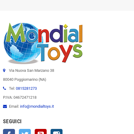
Via Nuova San Marzano 38
80040 Poggiomarino (NA)
Tel:
0815281273
P.IVA: 04672471218
Email:
info@mondialtoys.it
SEGUICI
Facebook
Twitter
YouTube
Instagram