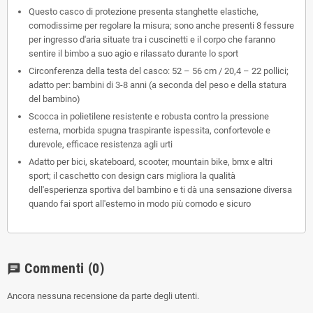
Questo casco di protezione presenta stanghette elastiche,
comodissime per regolare la misura; sono anche presenti 8 fessure
per ingresso d'aria situate tra i cuscinetti e il corpo che faranno
sentire il bimbo a suo agio e rilassato durante lo sport
Circonferenza della testa del casco: 52 – 56 cm / 20,4 – 22 pollici;
adatto per: bambini di 3-8 anni (a seconda del peso e della statura
del bambino)
Scocca in polietilene resistente e robusta contro la pressione
esterna, morbida spugna traspirante ispessita, confortevole e
durevole, efficace resistenza agli urti
Adatto per bici, skateboard, scooter, mountain bike, bmx e altri
sport; il caschetto con design cars migliora la qualità
dell'esperienza sportiva del bambino e ti dà una sensazione diversa
quando fai sport all'esterno in modo più comodo e sicuro
Commenti
(0)
chat
Ancora nessuna recensione da parte degli utenti.