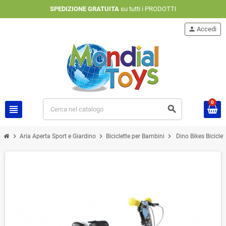
SPEDIZIONE GRATUITA
su tutti i PRODOTTI
person
Accedi
0
view_headline
search
chevron_right
chevron_right
chevron_right
Aria Aperta Sport e Giardino
Biciclette per Bambini
Dino Bikes Bicicle