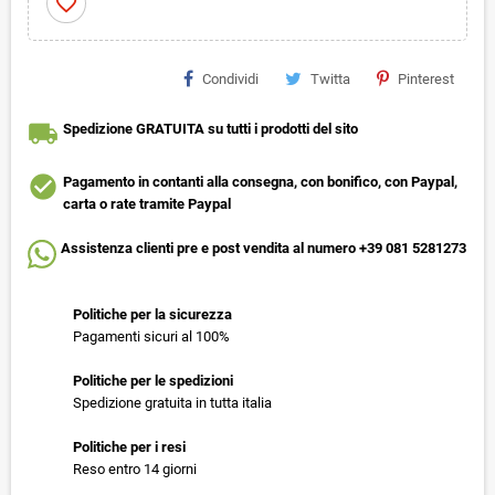
favorite_border
Condividi
Twitta
Pinterest
local_shipping
Spedizione GRATUITA su tutti i prodotti del sito
check_circle
Pagamento in contanti alla consegna, con bonifico, con Paypal,
carta o rate tramite Paypal
Assistenza clienti pre e post vendita al numero +39 081 5281273
Politiche per la sicurezza
Pagamenti sicuri al 100%
Politiche per le spedizioni
Spedizione gratuita in tutta italia
Politiche per i resi
Reso entro 14 giorni