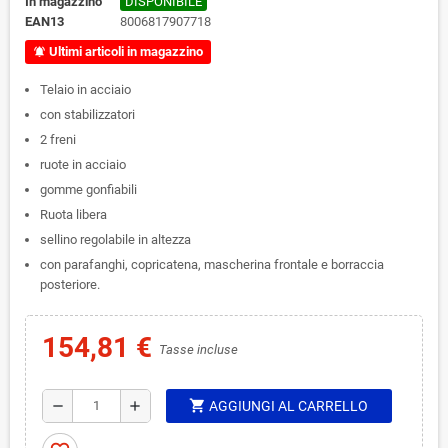
In magazzino
DISPONIBILE
EAN13
8006817907718
Ultimi articoli in magazzino
notifications_active
Telaio in acciaio
con stabilizzatori
2 freni
ruote in acciaio
gomme gonfiabili
Ruota libera
sellino regolabile in altezza
con parafanghi, copricatena, mascherina frontale e borraccia
posteriore.
154,81 €
Tasse incluse
shopping_cart
remove
add
AGGIUNGI AL CARRELLO