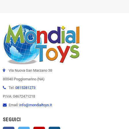
Via Nuova San Marzano 38
80040 Poggiomarino (NA)
Tel:
0815281273
P.IVA: 04672471218
Email:
info@mondialtoys.it
SEGUICI