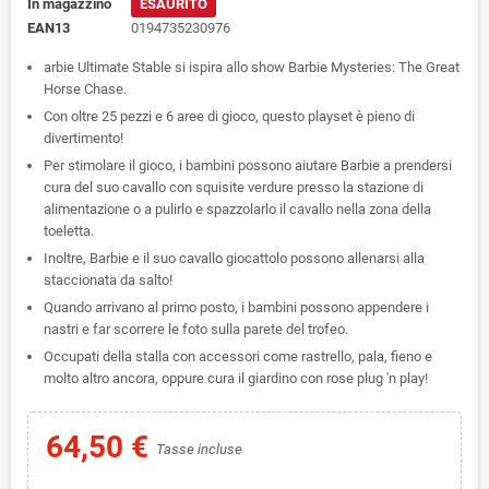
In magazzino
ESAURITO
EAN13
0194735230976
arbie Ultimate Stable si ispira allo show Barbie Mysteries: The Great
Horse Chase.
Con oltre 25 pezzi e 6 aree di gioco, questo playset è pieno di
divertimento!
Per stimolare il gioco, i bambini possono aiutare Barbie a prendersi
cura del suo cavallo con squisite verdure presso la stazione di
alimentazione o a pulirlo e spazzolarlo il cavallo nella zona della
toeletta.
Inoltre, Barbie e il suo cavallo giocattolo possono allenarsi alla
staccionata da salto!
Quando arrivano al primo posto, i bambini possono appendere i
nastri e far scorrere le foto sulla parete del trofeo.
Occupati della stalla con accessori come rastrello, pala, fieno e
molto altro ancora, oppure cura il giardino con rose plug 'n play!
64,50 €
Tasse incluse