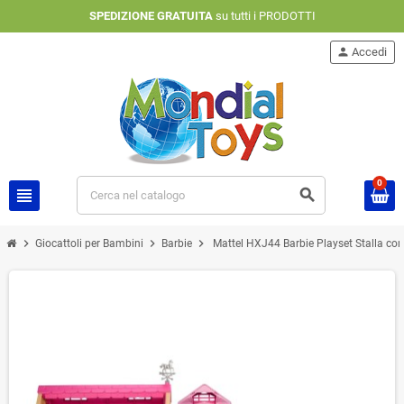
SPEDIZIONE GRATUITA
su tutti i PRODOTTI
person
Accedi
0
view_headline
search
chevron_right
chevron_right
chevron_right
Giocattoli per Bambini
Barbie
Mattel HXJ44 Barbie Playset Stalla con 