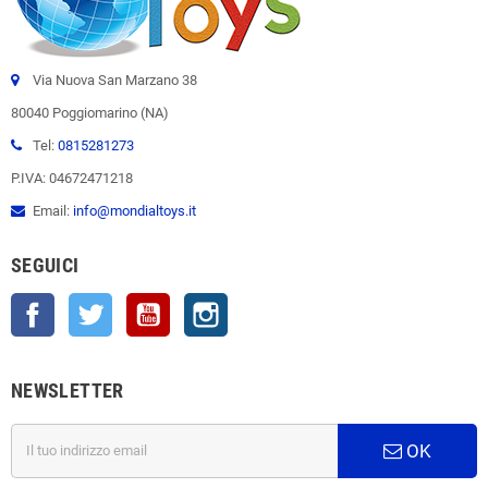
Via Nuova San Marzano 38
80040 Poggiomarino (NA)
Tel:
0815281273
P.IVA: 04672471218
Email:
info@mondialtoys.it
SEGUICI
Facebook
Twitter
YouTube
Instagram
NEWSLETTER
OK