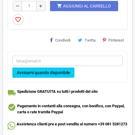
shopping_cart
remove
add
AGGIUNGI AL CARRELLO
favorite_border
Condividi
Twitta
Pinterest
Avvisami quando disponibile
local_shipping
Spedizione GRATUITA su tutti i prodotti del sito
check_circle
Pagamento in contanti alla consegna, con bonifico, con Paypal,
carta o rate tramite Paypal
Assistenza clienti pre e post vendita al numero +39 081 5281273