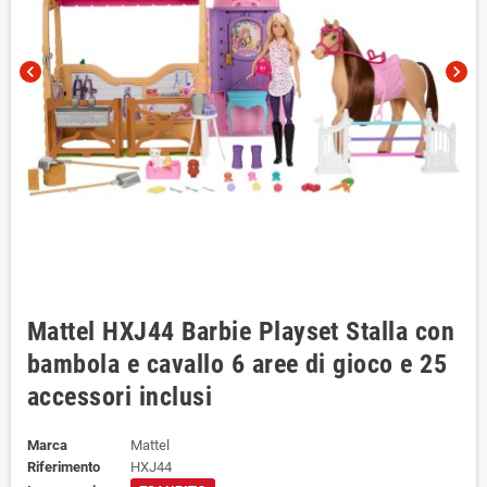
chevron_left
chevron_right
Mattel HXJ44 Barbie Playset Stalla con
bambola e cavallo 6 aree di gioco e 25
accessori inclusi
Marca
Mattel
Riferimento
HXJ44