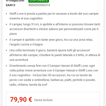
In magazzino
DISPONIBILE
EAN13
4006592066314
Steffi Love è pronta a partire per le vacanze a bordo del suo camper
insieme al suo cagnolino
Il camper, lungo 51cm, è apribile e all'interno si possono trovare tanti
accessori divertenti e sticker adesivi per personalizzarli come più ti
piace
Il camper è apribile con tante aree gioco, tra cui una zona relax,
l'angolo cucina e il bagno
Una volta terminato il gioco, basterà riporre tutti gli accessori
all'interno del camper, chiudere le pareti laterale e il tetto, in attesa di
una avventura
Divertimento senza fine con il Camper Hawaii di Steffi Love; ogni
volta potrai vivere avventura con il Camper Hawaii e Steffi Love con
il suo cagnolino - Inclusi ben 50 accessori, tra cui un tavolo da
picnic con sedie e ombrellone, barbecue, piatti, pentole e posate,
radio, chitarra, tavola da surf
79,90 €
Tasse incluse