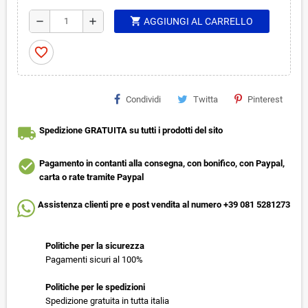
shopping_cart
remove
add
AGGIUNGI AL CARRELLO
favorite_border
Condividi
Twitta
Pinterest
local_shipping
Spedizione GRATUITA su tutti i prodotti del sito
check_circle
Pagamento in contanti alla consegna, con bonifico, con Paypal,
carta o rate tramite Paypal
Assistenza clienti pre e post vendita al numero +39 081 5281273
Politiche per la sicurezza
Pagamenti sicuri al 100%
Politiche per le spedizioni
Spedizione gratuita in tutta italia