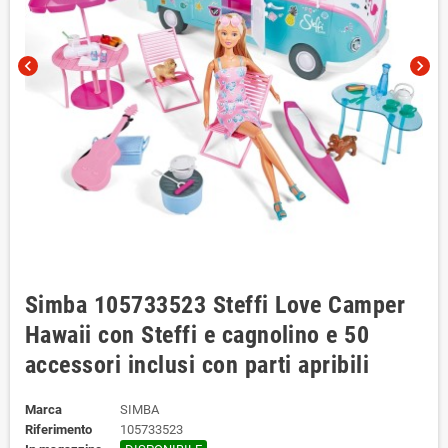
chevron_left
chevron_right
Simba 105733523 Steffi Love Camper
Hawaii con Steffi e cagnolino e 50
accessori inclusi con parti apribili
Marca
SIMBA
Riferimento
105733523