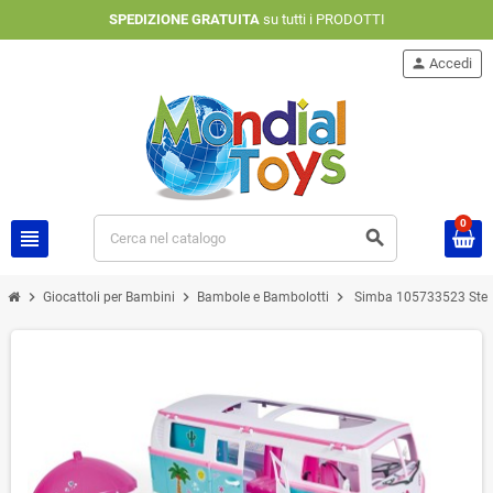
SPEDIZIONE GRATUITA
su tutti i PRODOTTI
person
Accedi
0
view_headline
search
chevron_right
chevron_right
chevron_right
Giocattoli per Bambini
Bambole e Bambolotti
Simba 105733523 Steffi 