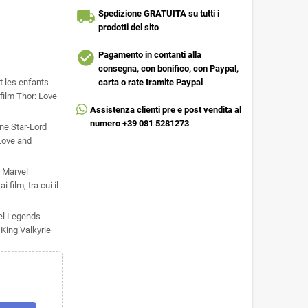
local_shipping
Spedizione GRATUITA su tutti i
prodotti del sito
check_circle
Pagamento in contanti alla
consegna, con bonifico, con Paypal,
 les enfants
carta o rate tramite Paypal
film Thor: Love
Assistenza clienti pre e post vendita al
numero +39 081 5281273
ne Star-Lord
 Love and
 Marvel
 film, tra cui il
vel Legends
 King Valkyrie