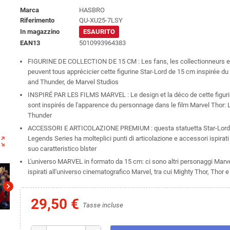
Marca
HASBRO
Riferimento
QU-XU25-7LSY
In magazzino
ESAURITO
EAN13
5010993964383
FIGURINE DE COLLECTION DE 15 CM : Les fans, les collectionneurs et
peuvent tous apprécicier cette figurine Star-Lord de 15 cm inspirée du 
and Thunder, de Marvel Studios
INSPIRÉ PAR LES FILMS MARVEL : Le design et la déco de cette figuri
sont inspirés de l'apparence du personnage dans le film Marvel Thor:
Thunder
ACCESSORI E ARTICOLAZIONE PREMIUM : questa statuetta Star-Lord
Legends Series ha molteplici punti di articolazione e accessori ispirati ai
ut_map
suo caratteristico blster
L'universo MARVEL in formato da 15 cm: ci sono altri personaggi Mar
ispirati all'universo cinematografico Marvel, tra cui Mighty Thor, Thor e
chevron_right
29,50 €
Tasse incluse