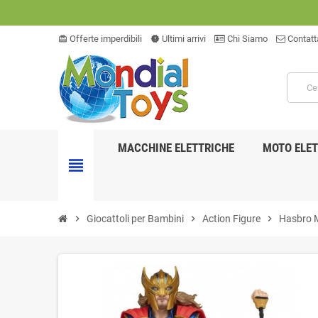
Offerte imperdibili
Ultimi arrivi
Chi Siamo
Contatt
card_giftcard
new_releases
MACCHINE ELETTRICHE
MOTO ELET
view_headline
chevron_right
Giocattoli per Bambini
chevron_right
Action Figure
chevron_right
Hasbro M