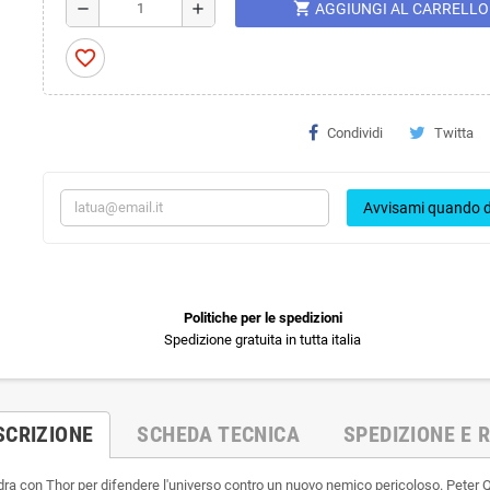
shopping_cart
remove
add
AGGIUNGI AL CARRELLO
favorite_border
Condividi
Twitta
Avvisami quando d
Politiche per le spedizioni
Spedizione gratuita in tutta italia
SCRIZIONE
SCHEDA TECNICA
SPEDIZIONE E R
adra con Thor per difendere l'universo contro un nuovo nemico pericoloso. Peter Q