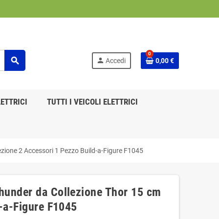
0
search
person
Accedi
0,00 €
ETTRICI
TUTTI I VEICOLI ELETTRICI
zione 2 Accessori 1 Pezzo Build-a-Figure F1045
hunder da Collezione Thor 15 cm
d-a-Figure F1045