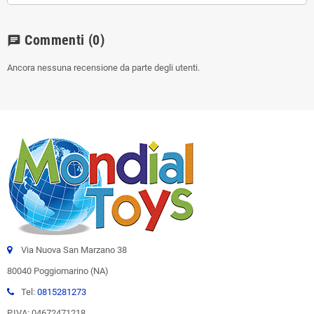
Commenti
(0)
chat
Ancora nessuna recensione da parte degli utenti.
Via Nuova San Marzano 38
80040 Poggiomarino (NA)
Tel:
0815281273
P.IVA: 04672471218