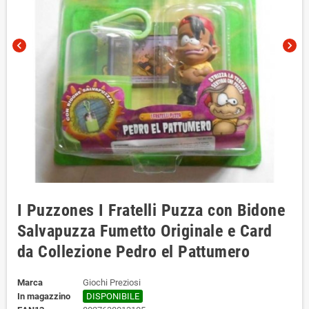
chevron_left
chevron_right
I Puzzones I Fratelli Puzza con Bidone
Salvapuzza Fumetto Originale e Card
da Collezione Pedro el Pattumero
Marca
Giochi Preziosi
In magazzino
DISPONIBILE