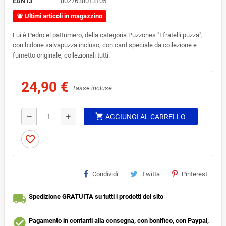
EAN13
8027638013105
Ultimi articoli in magazzino
notifications_active
Lui è Pedro el pattumero, della categoria Puzzones "I fratelli puzza",
con bidone salvapuzza incluso, con card speciale da collezione e
fumetto originale, collezionali tutti.
24,90 €
Tasse incluse
shopping_cart
remove
add
AGGIUNGI AL CARRELLO
favorite_border
Condividi
Twitta
Pinterest
local_shipping
Spedizione GRATUITA su tutti i prodotti del sito
check_circle
Pagamento in contanti alla consegna, con bonifico, con Paypal,