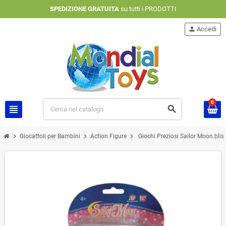
SPEDIZIONE GRATUITA
su tutti i PRODOTTI
person
Accedi
0
view_headline
search
chevron_right
chevron_right
chevron_right
Giocattoli per Bambini
Action Figure
Giochi Preziosi Sailor Moon blist