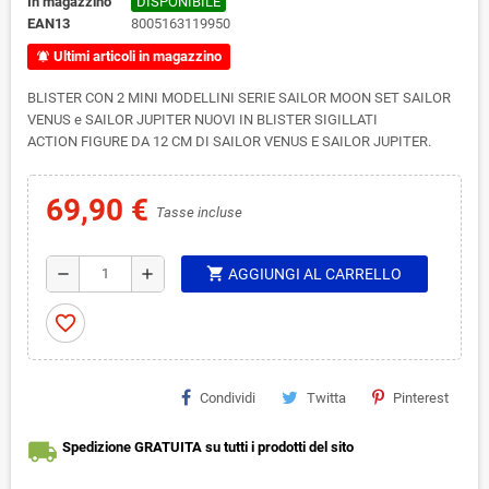
In magazzino
DISPONIBILE
EAN13
8005163119950
Ultimi articoli in magazzino
notifications_active
BLISTER CON 2 MINI MODELLINI SERIE SAILOR MOON SET SAILOR
VENUS e SAILOR JUPITER NUOVI IN BLISTER SIGILLATI
ACTION FIGURE DA 12 CM DI SAILOR VENUS E SAILOR JUPITER.
69,90 €
Tasse incluse
shopping_cart
remove
add
AGGIUNGI AL CARRELLO
favorite_border
Condividi
Twitta
Pinterest
local_shipping
Spedizione GRATUITA su tutti i prodotti del sito